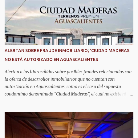
fundamentalmente en la prevención, el diagnóstico y tratamiento
de las enfermedades más comunes en las personas mayores de 60
años, como diabetes, hipertensión, deterioro cognitivo y
alzhéimer, entre otros padecimientos. "Nuestros adultos mayores
son el corazón de muchas familias y merecen todo nuestro respeto,
cuidado y reconocimiento; por eso, en el DIF Estatal impulsamos
servicios que les ayuden a cuidar su salud y a vivir esta etapa con
ALERTAN SOBRE FRAUDE INMOBILIARIO; 'CIUDAD MADERAS'
la atención y el acompañamiento que necesitan", señaló la
NO ESTÁ AUTORIZADO EN AGUASCALIENTES
presidenta del DIF Estatal. Para acceder al servicio, las y los
interesados deben acudir a la Dirección de Servi...
Alertan a los hidrocálidos sobre posibles fraudes relacionados con
la oferta de desarrollos inmobiliarios que no cuentan con
autorización en Aguascalientes, como es el caso del supuesto
condominio denominado “Ciudad Maderas”, el cual no existe ni
está autorizado dentro del municipio ni del estado, así lo señaló
Óscar Tristán Rodríguez Godoy, secretario de Desarrollo Urbano
Municipal. Explicó que dicho desarrollo corresponde a otro
estado, específicamente Jalisco, por lo que la promoción de
“terrenos en Aguascalientes” bajo ese nombre distorsiona la