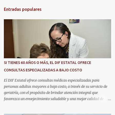
t
Entradas populares
a
r
i
o
s
SI TIENES 60 AÑOS O MÁS, EL DIF ESTATAL OFRECE
CONSULTAS ESPECIALIZADAS A BAJO COSTO
El DIF Estatal ofrece consultas médicas especializadas para
personas adultas mayores a bajo costo, a través de su servicio de
geriatría, con el propósito de brindar atención integral que
favorezca un envejecimiento saludable y una mejor calidad de
vida. Aurora Jiménez Esquivel, primera voluntaria y presidenta del
DIF Estatal, informó que la consulta de geriatría se enfoca