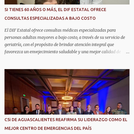
SI TIENES 60 AÑOS O MÁS, EL DIF ESTATAL OFRECE
CONSULTAS ESPECIALIZADAS A BAJO COSTO
El DIF Estatal ofrece consultas médicas especializadas para
personas adultas mayores a bajo costo, a través de su servicio de
geriatría, con el propósito de brindar atención integral que
favorezca un envejecimiento saludable y una mejor calidad de
vida. Aurora Jiménez Esquivel, primera voluntaria y presidenta del
DIF Estatal, informó que la consulta de geriatría se enfoca
fundamentalmente en la prevención, el diagnóstico y tratamiento
de las enfermedades más comunes en las personas mayores de 60
años, como diabetes, hipertensión, deterioro cognitivo y
alzhéimer, entre otros padecimientos. "Nuestros adultos mayores
son el corazón de muchas familias y merecen todo nuestro respeto,
cuidado y reconocimiento; por eso, en el DIF Estatal impulsamos
servicios que les ayuden a cuidar su salud y a vivir esta etapa con
C5i DE AGUASCALIENTES REAFIRMA SU LIDERAZGO COMO EL
la atención y el acompañamiento que necesitan", señaló la
MEJOR CENTRO DE EMERGENCIAS DEL PAÍS
presidenta del DIF Estatal. Para acceder al servicio, las y los