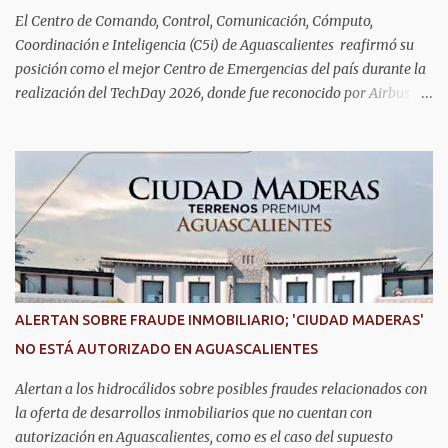
interesados deben acudir a la Dirección de Servi...
El Centro de Comando, Control, Comunicación, Cómputo,
Coordinación e Inteligencia (C5i) de Aguascalientes reafirmó su
posición como el mejor Centro de Emergencias del país durante la
realización del TechDay 2026, donde fue reconocido por Airbus
Public Safety and Security México por su liderazgo en la
implementación de tecnología e innovación aplicada a la
seguridad pública y la atención de emergencias. Este encuentro
reunió a autoridades, especialistas nacionales e internacionales y
representantes de instituciones de seguridad para intercambiar
conocimientos y conocer las tendencias más avanzadas en la
materia. La titular del C5i, Michelle Olmos Álvarez, señaló que este
reconocimiento es resultado de la capacidad operativa, la
infraestructura tecnológica de vanguardia y los modelos
ALERTAN SOBRE FRAUDE INMOBILIARIO; 'CIUDAD MADERAS'
innovadores de coordinación institucional que distinguen al C5i de
NO ESTÁ AUTORIZADO EN AGUASCALIENTES
Aguascalientes, posicionándose como un referente nacional en
materia de atención de emergencias. "Bajo el liderazgo de la
Alertan a los hidrocálidos sobre posibles fraudes relacionados con
goberna...
la oferta de desarrollos inmobiliarios que no cuentan con
autorización en Aguascalientes, como es el caso del supuesto