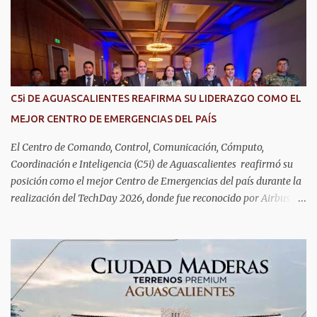
de las enfermedades más comunes en las personas mayores de 60
años, como diabetes, hipertensión, deterioro cognitivo y
alzhéimer, entre otros padecimientos. "Nuestros adultos mayores
son el corazón de muchas familias y merecen todo nuestro respeto,
cuidado y reconocimiento; por eso, en el DIF Estatal impulsamos
servicios que les ayuden a cuidar su salud y a vivir esta etapa con
C5i DE AGUASCALIENTES REAFIRMA SU LIDERAZGO COMO EL
la atención y el acompañamiento que necesitan", señaló la
MEJOR CENTRO DE EMERGENCIAS DEL PAÍS
presidenta del DIF Estatal. Para acceder al servicio, las y los
interesados deben acudir a la Dirección de Servi...
El Centro de Comando, Control, Comunicación, Cómputo,
Coordinación e Inteligencia (C5i) de Aguascalientes reafirmó su
posición como el mejor Centro de Emergencias del país durante la
realización del TechDay 2026, donde fue reconocido por Airbus
Public Safety and Security México por su liderazgo en la
implementación de tecnología e innovación aplicada a la
seguridad pública y la atención de emergencias. Este encuentro
reunió a autoridades, especialistas nacionales e internacionales y
representantes de instituciones de seguridad para intercambiar
conocimientos y conocer las tendencias más avanzadas en la