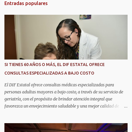
t
Entradas populares
a
r
i
o
s
SI TIENES 60 AÑOS O MÁS, EL DIF ESTATAL OFRECE
CONSULTAS ESPECIALIZADAS A BAJO COSTO
El DIF Estatal ofrece consultas médicas especializadas para
personas adultas mayores a bajo costo, a través de su servicio de
geriatría, con el propósito de brindar atención integral que
favorezca un envejecimiento saludable y una mejor calidad de
vida. Aurora Jiménez Esquivel, primera voluntaria y presidenta del
DIF Estatal, informó que la consulta de geriatría se enfoca
fundamentalmente en la prevención, el diagnóstico y tratamiento