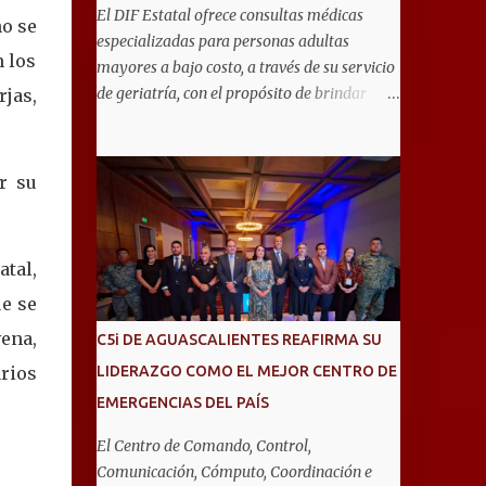
El DIF Estatal ofrece consultas médicas
ño se
especializadas para personas adultas
n los
mayores a bajo costo, a través de su servicio
de geriatría, con el propósito de brindar
jas,
atención integral que favorezca un
envejecimiento saludable y una mejor
calidad de vida. Aurora Jiménez Esquivel,
r su
primera voluntaria y presidenta del DIF
Estatal, informó que la consulta de geriatría
se enfoca fundamentalmente en la
tal,
prevención, el diagnóstico y tratamiento de
las enfermedades más comunes en las
ue se
personas mayores de 60 años, como
vena,
C5i DE AGUASCALIENTES REAFIRMA SU
diabetes, hipertensión, deterioro cognitivo y
arios
LIDERAZGO COMO EL MEJOR CENTRO DE
alzhéimer, entre otros padecimientos.
EMERGENCIAS DEL PAÍS
"Nuestros adultos mayores son el corazón
de muchas familias y merecen todo nuestro
El Centro de Comando, Control,
respeto, cuidado y reconocimiento; por eso,
Comunicación, Cómputo, Coordinación e
en el DIF Estatal impulsamos servicios que