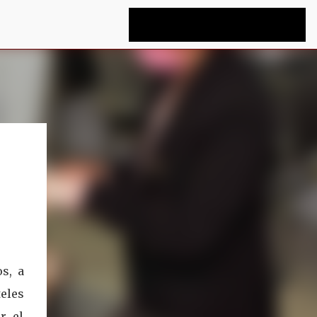
s, a
eles
r el