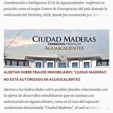
Coordinación e Inteligencia (C5i) de Aguascalientes reafirmó su
posición como el mejor Centro de Emergencias del país durante la
realización del TechDay 2026, donde fue reconocido por Airbus
Public Safety and Security México por su liderazgo en la
implementación de tecnología e innovación aplicada a la
seguridad pública y la atención de emergencias. Este encuentro
reunió a autoridades, especialistas nacionales e internacionales y
representantes de instituciones de seguridad para intercambiar
conocimientos y conocer las tendencias más avanzadas en la
materia. La titular del C5i, Michelle Olmos Álvarez, señaló que este
reconocimiento es resultado de la capacidad operativa, la
infraestructura tecnológica de vanguardia y los modelos
ALERTAN SOBRE FRAUDE INMOBILIARIO; 'CIUDAD MADERAS'
innovadores de coordinación institucional que distinguen al C5i de
NO ESTÁ AUTORIZADO EN AGUASCALIENTES
Aguascalientes, posicionándose como un referente nacional en
materia de atención de emergencias. "Bajo el liderazgo de la
Alertan a los hidrocálidos sobre posibles fraudes relacionados con
goberna...
la oferta de desarrollos inmobiliarios que no cuentan con
autorización en Aguascalientes, como es el caso del supuesto
condominio denominado “Ciudad Maderas”, el cual no existe ni