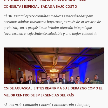
CONSULTAS ESPECIALIZADAS A BAJO COSTO
El DIF Estatal ofrece consultas médicas especializadas para
personas adultas mayores a bajo costo, a través de su servicio de
geriatría, con el propósito de brindar atención integral que
favorezca un envejecimiento saludable y una mejor calidad de
vida. Aurora Jiménez Esquivel, primera voluntaria y presidenta del
DIF Estatal, informó que la consulta de geriatría se enfoca
fundamentalmente en la prevención, el diagnóstico y tratamiento
de las enfermedades más comunes en las personas mayores de 60
años, como diabetes, hipertensión, deterioro cognitivo y
alzhéimer, entre otros padecimientos. "Nuestros adultos mayores
son el corazón de muchas familias y merecen todo nuestro respeto,
cuidado y reconocimiento; por eso, en el DIF Estatal impulsamos
servicios que les ayuden a cuidar su salud y a vivir esta etapa con
C5i DE AGUASCALIENTES REAFIRMA SU LIDERAZGO COMO EL
la atención y el acompañamiento que necesitan", señaló la
MEJOR CENTRO DE EMERGENCIAS DEL PAÍS
presidenta del DIF Estatal. Para acceder al servicio, las y los
interesados deben acudir a la Dirección de Servi...
El Centro de Comando, Control, Comunicación, Cómputo,