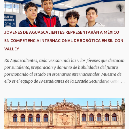
o
s
JÓVENES DE AGUASCALIENTES REPRESENTARÁN A MÉXICO
EN COMPETENCIA INTERNACIONAL DE ROBÓTICA EN SILICON
VALLEY
En Aguascalientes, cada vez son más las y los jóvenes que destacan
por su talento, preparación y dominio de habilidades del futuro,
posicionando al estado en escenarios internacionales. Muestra de
ello es el equipo de 19 estudiantes de la Escuela Secundaria General
No. 6, que clasificó a la competencia internacional RoboRAVE
2026, a realizarse en julio en Silicon Valley, California, donde
competirán con jóvenes de todo el mundo. Su pase lo obtuvieron en
RoboRAVE México 2025, en Puerto Vallarta, tras destacar por su
precisión, creatividad y habilidades en programación, diseño de
prototipos y trabajo en equipo. Divididos en cinco equipos,