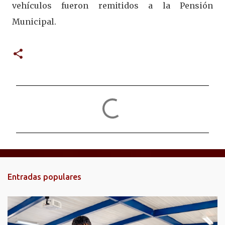
vehículos fueron remitidos a la Pensión
Municipal.
C
o
m
e
n
t
Entradas populares
a
r
i