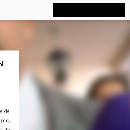
N
re de
ipio,
es de