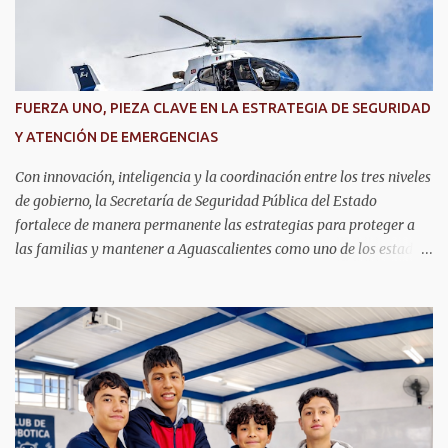
o
s
FUERZA UNO, PIEZA CLAVE EN LA ESTRATEGIA DE SEGURIDAD
Y ATENCIÓN DE EMERGENCIAS
Con innovación, inteligencia y la coordinación entre los tres niveles
de gobierno, la Secretaría de Seguridad Pública del Estado
fortalece de manera permanente las estrategias para proteger a
las familias y mantener a Aguascalientes como uno de los estados
más seguros del país. Como parte de las estrategias, el helicóptero
Fuerza Uno es un recurso fundamental para ampliar la vigilancia
aérea, brindar apoyo táctico a los operativos de seguridad,
realizar traslados aeromédicos y participar en el transporte de
órganos, fortaleciendo la capacidad de respuesta de las
instituciones ante situaciones que requieren atención inmediata.
En reconocimiento a su liderazgo al mando del helicóptero Fuerza
Uno y a la contribución de esta aeronave en las operaciones de