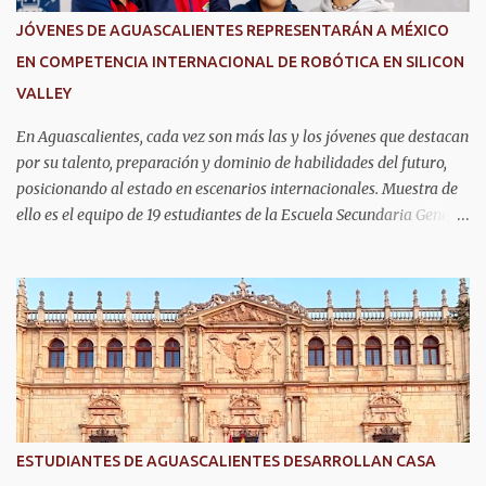
seguridad y en los servicios de emergencia en Aguascalientes, el
JÓVENES DE AGUASCALIENTES REPRESENTARÁN A MÉXICO
secretario de Seguridad Pública del Estado, comisario general
EN COMPETENCIA INTERNACIONAL DE ROBÓTICA EN SILICON
Antonio Martínez Romo, fue distinguido durante el TechDay 2026.
VALLEY
Martínez Romo destacó que el helicóptero repres...
En Aguascalientes, cada vez son más las y los jóvenes que destacan
por su talento, preparación y dominio de habilidades del futuro,
posicionando al estado en escenarios internacionales. Muestra de
ello es el equipo de 19 estudiantes de la Escuela Secundaria General
No. 6, que clasificó a la competencia internacional RoboRAVE
2026, a realizarse en julio en Silicon Valley, California, donde
competirán con jóvenes de todo el mundo. Su pase lo obtuvieron en
RoboRAVE México 2025, en Puerto Vallarta, tras destacar por su
precisión, creatividad y habilidades en programación, diseño de
prototipos y trabajo en equipo. Divididos en cinco equipos,
participarán en la categoría Fast Bot, en la que robots diseñados
por ellos mismos deberán recorrer una pista siguiendo una línea
con la mayor velocidad y exactitud. Este logro refleja cómo en
ESTUDIANTES DE AGUASCALIENTES DESARROLLAN CASA
Aguascalientes se impulsa el desarrollo de nuevas competencias,