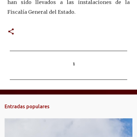
han sido llevados a las instalaciones de la
Fiscalía General del Estado.
C
o
m
e
n
t
Entradas populares
a
r
i