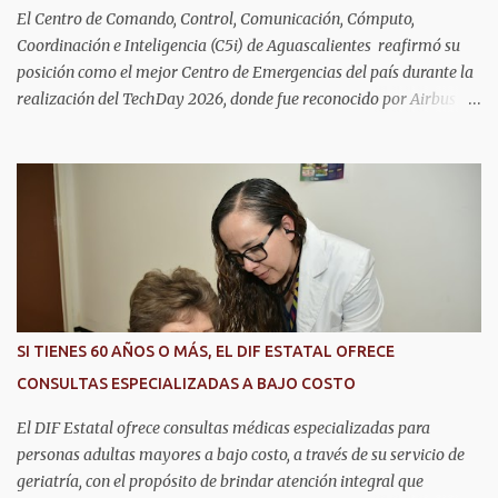
El Centro de Comando, Control, Comunicación, Cómputo,
Coordinación e Inteligencia (C5i) de Aguascalientes reafirmó su
posición como el mejor Centro de Emergencias del país durante la
realización del TechDay 2026, donde fue reconocido por Airbus
Public Safety and Security México por su liderazgo en la
implementación de tecnología e innovación aplicada a la
seguridad pública y la atención de emergencias. Este encuentro
reunió a autoridades, especialistas nacionales e internacionales y
representantes de instituciones de seguridad para intercambiar
conocimientos y conocer las tendencias más avanzadas en la
materia. La titular del C5i, Michelle Olmos Álvarez, señaló que este
reconocimiento es resultado de la capacidad operativa, la
infraestructura tecnológica de vanguardia y los modelos
SI TIENES 60 AÑOS O MÁS, EL DIF ESTATAL OFRECE
innovadores de coordinación institucional que distinguen al C5i de
CONSULTAS ESPECIALIZADAS A BAJO COSTO
Aguascalientes, posicionándose como un referente nacional en
materia de atención de emergencias. "Bajo el liderazgo de la
El DIF Estatal ofrece consultas médicas especializadas para
goberna...
personas adultas mayores a bajo costo, a través de su servicio de
geriatría, con el propósito de brindar atención integral que