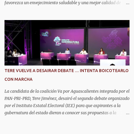
favorezca un envejecimiento saludable y una mejor calidad de
vida. Aurora Jiménez Esquivel, primera voluntaria y presidenta del
DIF Estatal, informó que la consulta de geriatría se enfoca
fundamentalmente en la prevención, el diagnóstico y tratamiento
de las enfermedades más comunes en las personas mayores de 60
años, como diabetes, hipertensión, deterioro cognitivo y
alzhéimer, entre otros padecimientos. "Nuestros adultos mayores
son el corazón de muchas familias y merecen todo nuestro respeto,
cuidado y reconocimiento; por eso, en el DIF Estatal impulsamos
servicios que les ayuden a cuidar su salud y a vivir esta etapa con
TERE VUELVE A DESAIRAR DEBATE … INTENTA BOICOTEARLO
la atención y el acompañamiento que necesitan", señaló la
CON MARCHA
presidenta del DIF Estatal. Para acceder al servicio, las y los
interesados deben acudir a la Dirección de Servi...
La candidata de la coalición Va por Aguascalientes integrada por el
PAN-PRI-PRD, Tere Jiménez, desairó el segundo debate organizado
por el Instituto Estatal Electoral (IEE) para que aspirantes a la
gubernatura del estado dieran a conocer sus propuestas a la
ciudadanía, en lugar de ello, organizó una marcha denominada
“Caminata Aguascalientes Unido y en Paz”. Segundo debate de las