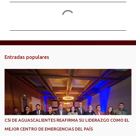
C
o
m
e
n
t
Entradas populares
a
r
i
o
s
C5i DE AGUASCALIENTES REAFIRMA SU LIDERAZGO COMO EL
MEJOR CENTRO DE EMERGENCIAS DEL PAÍS