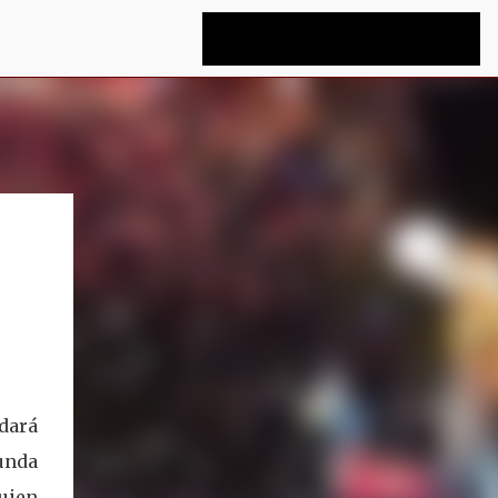
;
dará
gunda
quien