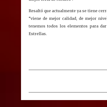
Resaltó que actualmente ya se tiene cerra
“viene de mejor calidad, de mejor niv
tenemos todos los elementos para dar 
Estrellas.
C
o
m
e
n