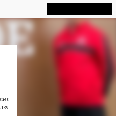
enes
,189