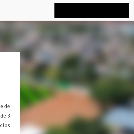
e de
 de 3
cios