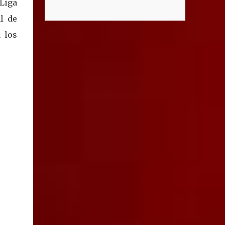
actividad dentro del hogar, con el objetivo de
 Liga
situación que, aseguró, fue un caso aislado y
acompañar la vida cotidiana de adultos
ya fue atendido por las autoridades
l de
mayores sin invadir su privacidad. Mientras
educativas. Explicó que, tras el reporte, se
 los
Ernesto desarrolla la parte electrónica que
realizaron trabajos de fumigación intensiva
permite captar la información dentro de...
dentro del plantel desde la semana pasada,
ya que la proliferación de la plaga
presuntamente se originó por materiales
almacenados en el lugar, aunado a las altas
temperaturas que se han registrado. "Desde
la semana pasada y esta semana se realizó
una fumigación intensiva dentro del plantel
educativo, al parecer fue por algún espacio
que tenían con alguna mandera, algún
material que generó que se proliferara este
problema", dijo. El funcionario detalló que
el plantel afectado se ubica en el
fraccionamiento Miradores, al oriente de la
ciudad, donde se aplicaron las medidas
necesarias para controlar la situación, la