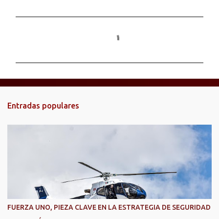
C
o
m
e
n
t
Entradas populares
a
r
i
o
s
FUERZA UNO, PIEZA CLAVE EN LA ESTRATEGIA DE SEGURIDAD