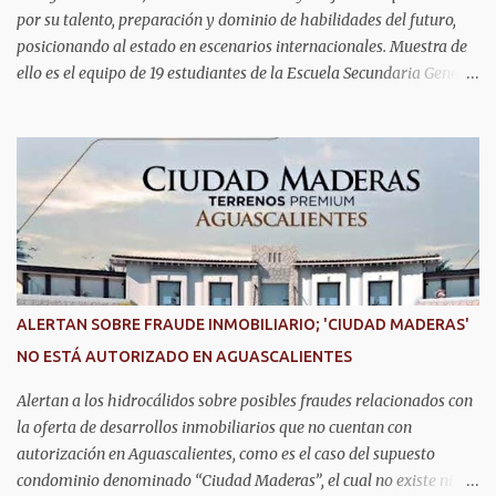
por su talento, preparación y dominio de habilidades del futuro,
posicionando al estado en escenarios internacionales. Muestra de
ello es el equipo de 19 estudiantes de la Escuela Secundaria General
No. 6, que clasificó a la competencia internacional RoboRAVE
2026, a realizarse en julio en Silicon Valley, California, donde
competirán con jóvenes de todo el mundo. Su pase lo obtuvieron en
RoboRAVE México 2025, en Puerto Vallarta, tras destacar por su
precisión, creatividad y habilidades en programación, diseño de
prototipos y trabajo en equipo. Divididos en cinco equipos,
participarán en la categoría Fast Bot, en la que robots diseñados
por ellos mismos deberán recorrer una pista siguiendo una línea
con la mayor velocidad y exactitud. Este logro refleja cómo en
ALERTAN SOBRE FRAUDE INMOBILIARIO; 'CIUDAD MADERAS'
Aguascalientes se impulsa el desarrollo de nuevas competencias,
NO ESTÁ AUTORIZADO EN AGUASCALIENTES
formando generaciones capaces de innovar y competir al más alto
nivel global.
Alertan a los hidrocálidos sobre posibles fraudes relacionados con
la oferta de desarrollos inmobiliarios que no cuentan con
autorización en Aguascalientes, como es el caso del supuesto
condominio denominado “Ciudad Maderas”, el cual no existe ni