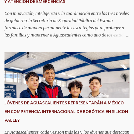
Y ATENCIÓN DE EMERGENCIAS
Con innovación, inteligencia y la coordinación entre los tres niveles
de gobierno, la Secretaría de Seguridad Pública del Estado
fortalece de manera permanente las estrategias para proteger a
las familias y mantener a Aguascalientes como uno de los estados
más seguros del país. Como parte de las estrategias, el helicóptero
Fuerza Uno es un recurso fundamental para ampliar la vigilancia
aérea, brindar apoyo táctico a los operativos de seguridad,
realizar traslados aeromédicos y participar en el transporte de
órganos, fortaleciendo la capacidad de respuesta de las
instituciones ante situaciones que requieren atención inmediata.
En reconocimiento a su liderazgo al mando del helicóptero Fuerza
Uno y a la contribución de esta aeronave en las operaciones de
seguridad y en los servicios de emergencia en Aguascalientes, el
JÓVENES DE AGUASCALIENTES REPRESENTARÁN A MÉXICO
secretario de Seguridad Pública del Estado, comisario general
EN COMPETENCIA INTERNACIONAL DE ROBÓTICA EN SILICON
Antonio Martínez Romo, fue distinguido durante el TechDay 2026.
VALLEY
Martínez Romo destacó que el helicóptero repres...
En Aguascalientes, cada vez son más las y los jóvenes que destacan