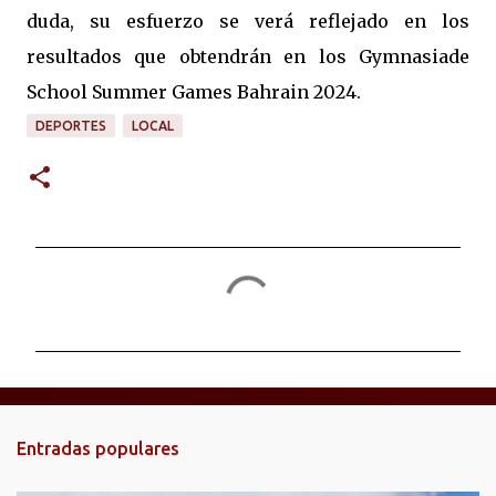
duda, su esfuerzo se verá reflejado en los
resultados que obtendrán en los Gymnasiade
School Summer Games Bahrain 2024.
DEPORTES
LOCAL
C
o
m
e
n
t
Entradas populares
a