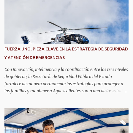
r
i
o
s
FUERZA UNO, PIEZA CLAVE EN LA ESTRATEGIA DE SEGURIDAD
Y ATENCIÓN DE EMERGENCIAS
Con innovación, inteligencia y la coordinación entre los tres niveles
de gobierno, la Secretaría de Seguridad Pública del Estado
fortalece de manera permanente las estrategias para proteger a
las familias y mantener a Aguascalientes como uno de los estados
más seguros del país. Como parte de las estrategias, el helicóptero
Fuerza Uno es un recurso fundamental para ampliar la vigilancia
aérea, brindar apoyo táctico a los operativos de seguridad,
realizar traslados aeromédicos y participar en el transporte de
órganos, fortaleciendo la capacidad de respuesta de las