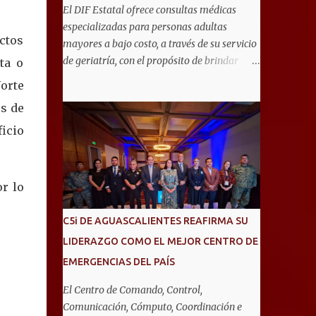
El DIF Estatal ofrece consultas médicas
especializadas para personas adultas
ctos
mayores a bajo costo, a través de su servicio
de geriatría, con el propósito de brindar
ta o
atención integral que favorezca un
Norte
envejecimiento saludable y una mejor
es de
calidad de vida. Aurora Jiménez Esquivel,
primera voluntaria y presidenta del DIF
icio
Estatal, informó que la consulta de geriatría
se enfoca fundamentalmente en la
prevención, el diagnóstico y tratamiento de
or lo
las enfermedades más comunes en las
personas mayores de 60 años, como
C5i DE AGUASCALIENTES REAFIRMA SU
diabetes, hipertensión, deterioro cognitivo y
LIDERAZGO COMO EL MEJOR CENTRO DE
alzhéimer, entre otros padecimientos.
EMERGENCIAS DEL PAÍS
"Nuestros adultos mayores son el corazón
de muchas familias y merecen todo nuestro
El Centro de Comando, Control,
respeto, cuidado y reconocimiento; por eso,
Comunicación, Cómputo, Coordinación e
en el DIF Estatal impulsamos servicios que