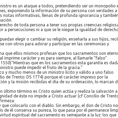
nistro es un ataque a todos, pretendiendo ser un monopolio e
ones, exponiendo la información de su persona con verdades a
s notas informativas, llenas de profunda ignorancia y tambié
ación.
derecho de toda persona a tener sus propias creencias religiosa
or a persecuciones ni a que se le niegue la igualdad de derech
edan elegir o cambiar su religión, enseñarla a sus hijos, recib
rse con otros para adorar y participar en las ceremonias y
rina que ellos mismos profesan que los sacramentos son etern
 imprime carácter y es para siempre, al llamarle "falso"
C 1550)"Mientras que en los sacramentos esta garantía es dad
nistro puede impedir el fruto de la gracia."
co y mucho menos de un ministro lícito y válido a uno falso
lio de Trento: DS 1774) porque el carácter impreso por la
ión y la misión recibidas el día de su ordenación, lo marcan d
 último término es Cristo quien actúa y realiza la salvación a
gnidad de éste no impide a Cristo actuar (cf Concilio de Trent
firmeza:
 que colocarlo con el diablo. Sin embargo, el don de Cristo no
vés de él conserva su pureza, lo que pasa por él permanece limp
, la virtud espiritual del sacramento es semejante a la luz: los que