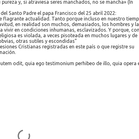
u pureza y, si atraviesa seres manchados, no se mancha» (In
el Santo Padre el papa Francisco del 25 abril 2022:
 flagrante actualidad. Tanto porque incluso en nuestro tiemp
lavitud, en realidad son muchos, demasiados, los hombres y l
 a vivir en condiciones inhumanas, esclavizados. Y porque, c
religiosa es violada, a veces pisoteada en muchos lugares y de
bvias, otras sutiles y escondidas”
siones Cristianas registradas en este país o que registre su
nación.
tem odit, quia ego testimonium perhibeo de illo, quia opera 