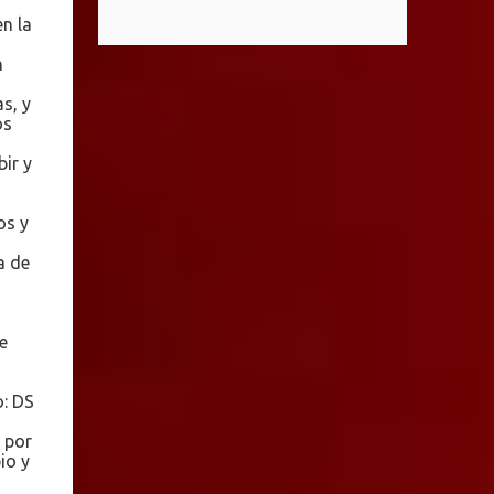
el caso del supuesto condominio
que distinguen al C5i de Aguascalientes,
n la
denominado “Ciudad Maderas”, el cual no
posicionándose como un referente nacional
existe ni está autorizado dentro del
n
en materia de atención de emergencias.
municipio ni del estado, así lo señaló Óscar
"Bajo el liderazgo de la goberna...
s, y
Tristán Rodríguez Godoy, secretario de
os
Desarrollo Urbano Municipal. Explicó que
ir y
dicho desarrollo corresponde a otro estado,
específicamente Jalisco, por lo que la
promoción de “terrenos en Aguascalientes”
os y
bajo ese nombre distorsiona la información
a de
y puede inducir a error a las personas
interesadas en adquirir un inmueble. "Hay
unos anuncios que anuncian desarrollos que
e
como Ciudad Maderas, ese desarrollo no
está autorizado ni existe en Aguascalientes,
o: DS
es en Jalisco, entonces luego se distorsiona la
información, ‘terrenos en Aguascalientes’,
 por
no, aquí no hay ningún desarrollo
io y
autorizado con ese nombre y tengo