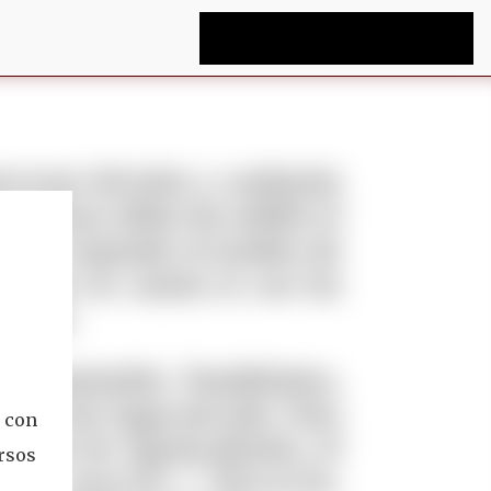
 con
ersos