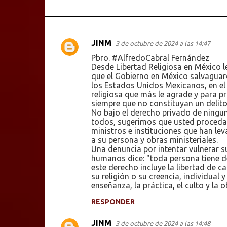
JINM
3 de octubre de 2024 a las 14:47
C
Pbro. #AlfredoCabral Fernández
o
Desde Libertad Religiosa en México
que el Gobierno en México salvaguar
m
los Estados Unidos Mexicanos, en el 
e
religiosa que más le agrade y para pr
siempre que no constituyan un delito 
n
No bajo el derecho privado de ningun
t
todos, sugerimos que usted proceda
ministros e instituciones que han l
a
a su persona y obras ministeriales.
r
Una denuncia por intentar vulnerar 
humanos dice: "toda persona tiene de
i
este derecho incluye la libertad de c
o
su religión o su creencia, individual
enseñanza, la práctica, el culto y la 
s
RESPONDER
JINM
3 de octubre de 2024 a las 14:48