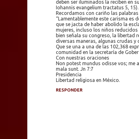
deben ser iluminados la reciben en s
Iohannis evangelium tractatus 5, 15).
Recordamos con cariño las palabras d
“Lamentablemente este carisma es de
que se jacta de haber abolido la esc
mujeres, incluso los niños reducidos
bien señala su congreso, la libertad 
diversas maneras, algunas crudas y o
Que se una a una de las 102,368 expre
comunidad en la secretaría de Gober
Con nuestras oraciones
Non potest mundus odisse vos; me au
mala sunt. Jn 7:7
Presidencia
Libertad religiosa en México.
RESPONDER