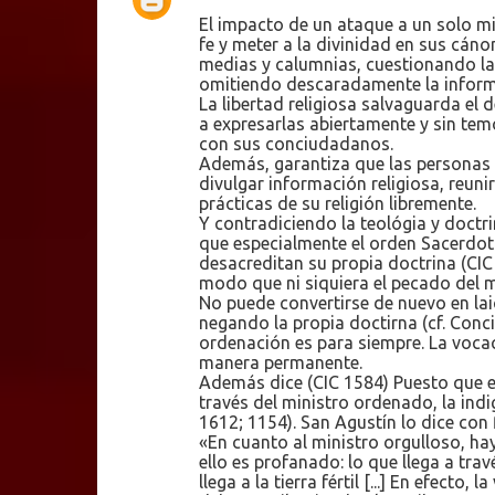
El impacto de un ataque a un solo mi
fe y meter a la divinidad en sus cán
medias y calumnias, cuestionando la
omitiendo descaradamente la inform
La libertad religiosa salvaguarda el 
a expresarlas abiertamente y sin tem
con sus conciudadanos.
Además, garantiza que las personas pu
divulgar información religiosa, reuni
prácticas de su religión libremente.
Y contradiciendo la teológia y doct
que especialmente el orden Sacerdotal
desacreditan su propia doctrina (CI
modo que ni siquiera el pecado del mi
No puede convertirse de nuevo en lai
negando la propia doctirna (cf. Conci
ordenación es para siempre. La vocac
manera permanente.
Además dice (CIC 1584) Puesto que en
través del ministro ordenado, la indi
1612; 1154). San Agustín lo dice con 
«En cuanto al ministro orgulloso, hay
ello es profanado: lo que llega a tra
llega a la tierra fértil [...] En efecto