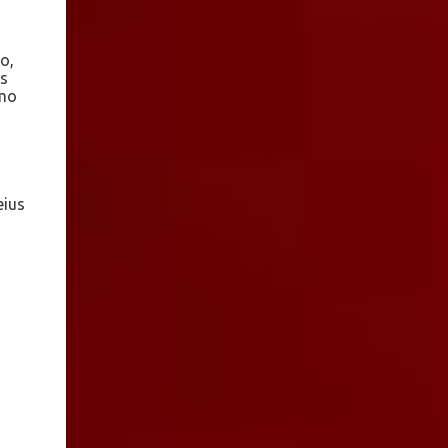
entendido que está en Jalisco", dijo. En este
sen...
o,
as
omo
eius