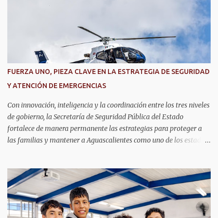
i
o
s
FUERZA UNO, PIEZA CLAVE EN LA ESTRATEGIA DE SEGURIDAD
Y ATENCIÓN DE EMERGENCIAS
Con innovación, inteligencia y la coordinación entre los tres niveles
de gobierno, la Secretaría de Seguridad Pública del Estado
fortalece de manera permanente las estrategias para proteger a
las familias y mantener a Aguascalientes como uno de los estados
más seguros del país. Como parte de las estrategias, el helicóptero
Fuerza Uno es un recurso fundamental para ampliar la vigilancia
aérea, brindar apoyo táctico a los operativos de seguridad,
realizar traslados aeromédicos y participar en el transporte de
órganos, fortaleciendo la capacidad de respuesta de las
instituciones ante situaciones que requieren atención inmediata.