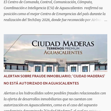
interesados deben acudir a la Dirección de Servi...
El Centro de Comando, Control, Comunicación, Cómputo,
Coordinación e Inteligencia (C5i) de Aguascalientes reafirmó su
posición como el mejor Centro de Emergencias del país durante la
realización del TechDay 2026, donde fue reconocido por Airbus
Public Safety and Security México por su liderazgo en la
implementación de tecnología e innovación aplicada a la
seguridad pública y la atención de emergencias. Este encuentro
reunió a autoridades, especialistas nacionales e internacionales y
representantes de instituciones de seguridad para intercambiar
conocimientos y conocer las tendencias más avanzadas en la
materia. La titular del C5i, Michelle Olmos Álvarez, señaló que este
reconocimiento es resultado de la capacidad operativa, la
infraestructura tecnológica de vanguardia y los modelos
ALERTAN SOBRE FRAUDE INMOBILIARIO; 'CIUDAD MADERAS'
innovadores de coordinación institucional que distinguen al C5i de
NO ESTÁ AUTORIZADO EN AGUASCALIENTES
Aguascalientes, posicionándose como un referente nacional en
materia de atención de emergencias. "Bajo el liderazgo de la
Alertan a los hidrocálidos sobre posibles fraudes relacionados con
goberna...
la oferta de desarrollos inmobiliarios que no cuentan con
autorización en Aguascalientes, como es el caso del supuesto