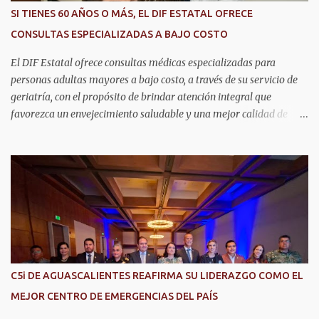
SI TIENES 60 AÑOS O MÁS, EL DIF ESTATAL OFRECE
CONSULTAS ESPECIALIZADAS A BAJO COSTO
El DIF Estatal ofrece consultas médicas especializadas para
personas adultas mayores a bajo costo, a través de su servicio de
geriatría, con el propósito de brindar atención integral que
favorezca un envejecimiento saludable y una mejor calidad de
vida. Aurora Jiménez Esquivel, primera voluntaria y presidenta del
DIF Estatal, informó que la consulta de geriatría se enfoca
fundamentalmente en la prevención, el diagnóstico y tratamiento
de las enfermedades más comunes en las personas mayores de 60
años, como diabetes, hipertensión, deterioro cognitivo y
alzhéimer, entre otros padecimientos. "Nuestros adultos mayores
son el corazón de muchas familias y merecen todo nuestro respeto,
cuidado y reconocimiento; por eso, en el DIF Estatal impulsamos
servicios que les ayuden a cuidar su salud y a vivir esta etapa con
C5i DE AGUASCALIENTES REAFIRMA SU LIDERAZGO COMO EL
la atención y el acompañamiento que necesitan", señaló la
MEJOR CENTRO DE EMERGENCIAS DEL PAÍS
presidenta del DIF Estatal. Para acceder al servicio, las y los