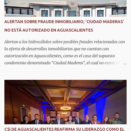
son el corazón de muchas familias y merecen todo nuestro respeto,
cuidado y reconocimiento; por eso, en el DIF Estatal impulsamos
servicios que les ayuden a cuidar su salud y a vivir esta etapa con
ALERTAN SOBRE FRAUDE INMOBILIARIO; 'CIUDAD MADERAS'
la atención y el acompañamiento que necesitan", señaló la
NO ESTÁ AUTORIZADO EN AGUASCALIENTES
presidenta del DIF Estatal. Para acceder al servicio, las y los
interesados deben acudir a la Dirección de Servi...
Alertan a los hidrocálidos sobre posibles fraudes relacionados con
la oferta de desarrollos inmobiliarios que no cuentan con
autorización en Aguascalientes, como es el caso del supuesto
condominio denominado “Ciudad Maderas”, el cual no existe ni
está autorizado dentro del municipio ni del estado, así lo señaló
Óscar Tristán Rodríguez Godoy, secretario de Desarrollo Urbano
Municipal. Explicó que dicho desarrollo corresponde a otro
estado, específicamente Jalisco, por lo que la promoción de
“terrenos en Aguascalientes” bajo ese nombre distorsiona la
información y puede inducir a error a las personas interesadas en
adquirir un inmueble. "Hay unos anuncios que anuncian
desarrollos que como Ciudad Maderas, ese desarrollo no está
autorizado ni existe en Aguascalientes, es en Jalisco, entonces luego
C5i DE AGUASCALIENTES REAFIRMA SU LIDERAZGO COMO EL