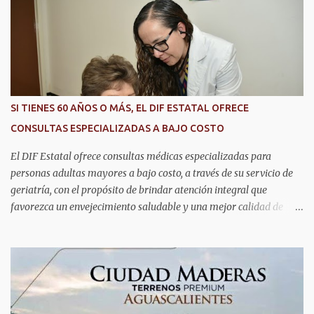
i
o
s
SI TIENES 60 AÑOS O MÁS, EL DIF ESTATAL OFRECE
CONSULTAS ESPECIALIZADAS A BAJO COSTO
El DIF Estatal ofrece consultas médicas especializadas para
personas adultas mayores a bajo costo, a través de su servicio de
geriatría, con el propósito de brindar atención integral que
favorezca un envejecimiento saludable y una mejor calidad de
vida. Aurora Jiménez Esquivel, primera voluntaria y presidenta del
DIF Estatal, informó que la consulta de geriatría se enfoca
fundamentalmente en la prevención, el diagnóstico y tratamiento
de las enfermedades más comunes en las personas mayores de 60
años, como diabetes, hipertensión, deterioro cognitivo y
alzhéimer, entre otros padecimientos. "Nuestros adultos mayores