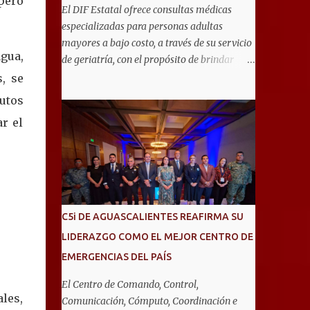
 pero
El DIF Estatal ofrece consultas médicas
especializadas para personas adultas
mayores a bajo costo, a través de su servicio
agua,
de geriatría, con el propósito de brindar
atención integral que favorezca un
, se
envejecimiento saludable y una mejor
utos
calidad de vida. Aurora Jiménez Esquivel,
r el
primera voluntaria y presidenta del DIF
Estatal, informó que la consulta de geriatría
se enfoca fundamentalmente en la
prevención, el diagnóstico y tratamiento de
las enfermedades más comunes en las
personas mayores de 60 años, como
C5i DE AGUASCALIENTES REAFIRMA SU
diabetes, hipertensión, deterioro cognitivo y
LIDERAZGO COMO EL MEJOR CENTRO DE
alzhéimer, entre otros padecimientos.
EMERGENCIAS DEL PAÍS
"Nuestros adultos mayores son el corazón
de muchas familias y merecen todo nuestro
El Centro de Comando, Control,
respeto, cuidado y reconocimiento; por eso,
ales,
Comunicación, Cómputo, Coordinación e
en el DIF Estatal impulsamos servicios que