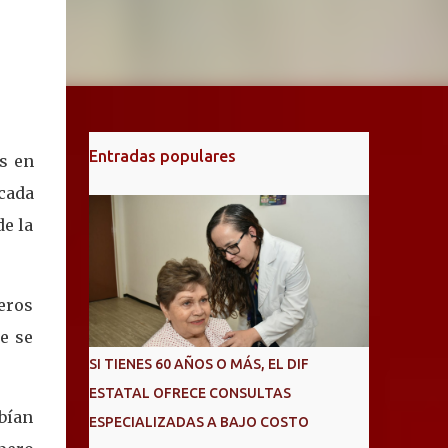
Entradas populares
as en
cada
de la
eros
e se
SI TIENES 60 AÑOS O MÁS, EL DIF
ESTATAL OFRECE CONSULTAS
abían
ESPECIALIZADAS A BAJO COSTO