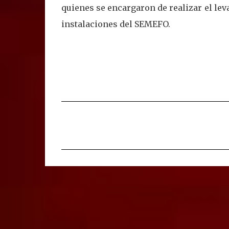
quienes se encargaron de realizar el lev
instalaciones del SEMEFO.
C
o
m
e
n
t
a
r