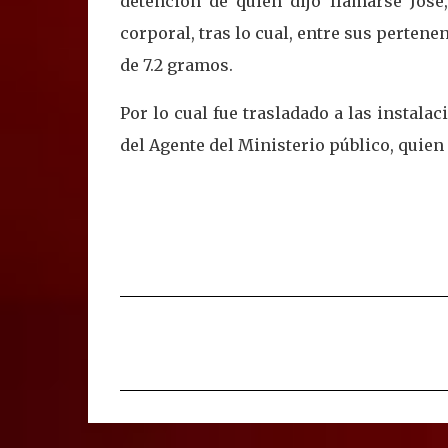
detención de quien dijo llamarse José
corporal, tras lo cual, entre sus perten
de 7.2 gramos.
Por lo cual fue trasladado a las instala
del Agente del Ministerio público, quien 
C
o
m
e
n