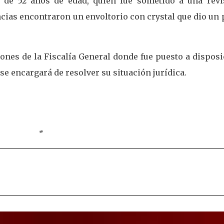
, de 52 años de edad, quien fue sometido a una revi
encias encontraron un envoltorio con crystal que dio un
ciones de la Fiscalía General donde fue puesto a dispos
se encargará de resolver su situación jurídica.