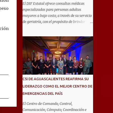
sión
El DIF Estatal ofrece consultas médicas
 peso
especializadas para personas adultas
mayores a bajo costo, a través de su servicio
de geriatría, con el propósito de brindar
atención integral que favorezca un
ición
envejecimiento saludable y una mejor
calidad de vida. Aurora Jiménez Esquivel,
primera voluntaria y presidenta del DIF
Estatal, informó que la consulta de geriatría
se enfoca fundamentalmente en la
prevención, el diagnóstico y tratamiento de
las enfermedades más comunes en las
personas mayores de 60 años, como
C5i DE AGUASCALIENTES REAFIRMA SU
diabetes, hipertensión, deterioro cognitivo y
LIDERAZGO COMO EL MEJOR CENTRO DE
alzhéimer, entre otros padecimientos.
EMERGENCIAS DEL PAÍS
"Nuestros adultos mayores son el corazón
de muchas familias y merecen todo nuestro
El Centro de Comando, Control,
respeto, cuidado y reconocimiento; por eso,
Comunicación, Cómputo, Coordinación e
en el DIF Estatal impulsamos servicios que