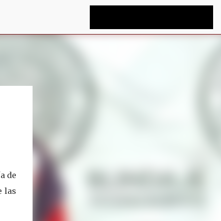
ía de
e las