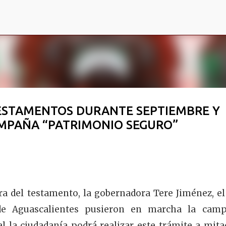
Ir al contenido principal
ESTAMENTOS DURANTE SEPTIEMBRE Y
MPAÑA “PATRIMONIO SEGURO”
ra del testamento, la gobernadora Tere Jiménez, el
 de Aguascalientes pusieron en marcha la cam
l la ciudadanía podrá realizar este trámite a mita