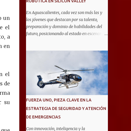
ROBÓTICA EN SILICON VALLEY
En Aguascalientes, cada vez son más las y
o un
los jóvenes que destacan por su talento,
preparación y dominio de habilidades del
e el
futuro, posicionando al estado en escenarios
o, a
internacionales. Muestra de ello es el equipo
n en
de 19 estudiantes de la Escuela Secundaria
General No. 6, que clasificó a la competencia
internacional RoboRAVE 2026, a realizarse
en julio en Silicon Valley, California, donde
n el
competirán con jóvenes de todo el mundo. Su
pase lo obtuvieron en RoboRAVE México
s de
2025, en Puerto Vallarta, tras destacar por su
orma
precisión, creatividad y habilidades en
FUERZA UNO, PIEZA CLAVE EN LA
r su
programación, diseño de prototipos y
ESTRATEGIA DE SEGURIDAD Y ATENCIÓN
trabajo en equipo. Divididos en cinco
DE EMERGENCIAS
equipos, participarán en la categoría Fast
Bot, en la que robots diseñados por ellos
Con innovación, inteligencia y la
 que