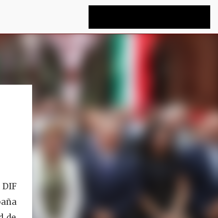
 DIF
paña
d de