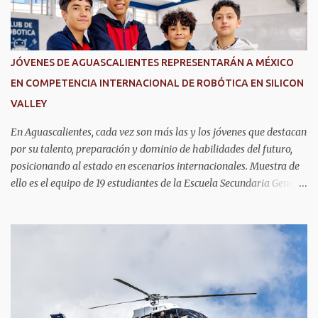
s
JÓVENES DE AGUASCALIENTES REPRESENTARÁN A MÉXICO
EN COMPETENCIA INTERNACIONAL DE ROBÓTICA EN SILICON
VALLEY
En Aguascalientes, cada vez son más las y los jóvenes que destacan
por su talento, preparación y dominio de habilidades del futuro,
posicionando al estado en escenarios internacionales. Muestra de
ello es el equipo de 19 estudiantes de la Escuela Secundaria General
No. 6, que clasificó a la competencia internacional RoboRAVE
2026, a realizarse en julio en Silicon Valley, California, donde
competirán con jóvenes de todo el mundo. Su pase lo obtuvieron en
RoboRAVE México 2025, en Puerto Vallarta, tras destacar por su
precisión, creatividad y habilidades en programación, diseño de
prototipos y trabajo en equipo. Divididos en cinco equipos,
participarán en la categoría Fast Bot, en la que robots diseñados