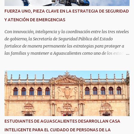
por ellos mismos deberán recorrer una pista siguiendo una línea
con la mayor velocidad y exactitud. Este logro refleja cómo en
FUERZA UNO, PIEZA CLAVE EN LA ESTRATEGIA DE SEGURIDAD
Aguascalientes se impulsa el desarrollo de nuevas competencias,
Y ATENCIÓN DE EMERGENCIAS
formando generaciones capaces de innovar y competir al más alto
nivel global.
Con innovación, inteligencia y la coordinación entre los tres niveles
de gobierno, la Secretaría de Seguridad Pública del Estado
fortalece de manera permanente las estrategias para proteger a
las familias y mantener a Aguascalientes como uno de los estados
más seguros del país. Como parte de las estrategias, el helicóptero
Fuerza Uno es un recurso fundamental para ampliar la vigilancia
aérea, brindar apoyo táctico a los operativos de seguridad,
realizar traslados aeromédicos y participar en el transporte de
órganos, fortaleciendo la capacidad de respuesta de las
instituciones ante situaciones que requieren atención inmediata.
En reconocimiento a su liderazgo al mando del helicóptero Fuerza
Uno y a la contribución de esta aeronave en las operaciones de
seguridad y en los servicios de emergencia en Aguascalientes, el
ESTUDIANTES DE AGUASCALIENTES DESARROLLAN CASA
secretario de Seguridad Pública del Estado, comisario general
INTELIGENTE PARA EL CUIDADO DE PERSONAS DE LA
Antonio Martínez Romo, fue distinguido durante el TechDay 2026.