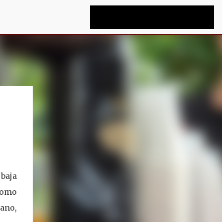
 baja
como
ano,