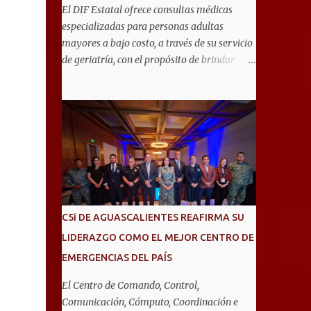
El DIF Estatal ofrece consultas médicas
especializadas para personas adultas
mayores a bajo costo, a través de su servicio
de geriatría, con el propósito de brindar
atención integral que favorezca un
envejecimiento saludable y una mejor
calidad de vida. Aurora Jiménez Esquivel,
primera voluntaria y presidenta del DIF
Estatal, informó que la consulta de geriatría
se enfoca fundamentalmente en la
prevención, el diagnóstico y tratamiento de
las enfermedades más comunes en las
personas mayores de 60 años, como
C5i DE AGUASCALIENTES REAFIRMA SU
diabetes, hipertensión, deterioro cognitivo y
LIDERAZGO COMO EL MEJOR CENTRO DE
alzhéimer, entre otros padecimientos.
EMERGENCIAS DEL PAÍS
"Nuestros adultos mayores son el corazón
de muchas familias y merecen todo nuestro
El Centro de Comando, Control,
respeto, cuidado y reconocimiento; por eso,
Comunicación, Cómputo, Coordinación e
en el DIF Estatal impulsamos servicios que