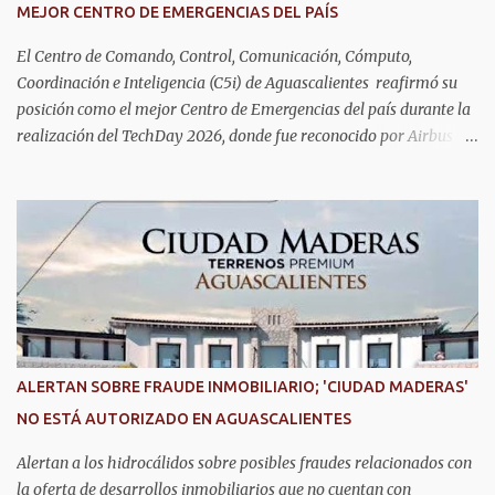
MEJOR CENTRO DE EMERGENCIAS DEL PAÍS
El Centro de Comando, Control, Comunicación, Cómputo,
Coordinación e Inteligencia (C5i) de Aguascalientes reafirmó su
posición como el mejor Centro de Emergencias del país durante la
realización del TechDay 2026, donde fue reconocido por Airbus
Public Safety and Security México por su liderazgo en la
implementación de tecnología e innovación aplicada a la
seguridad pública y la atención de emergencias. Este encuentro
reunió a autoridades, especialistas nacionales e internacionales y
representantes de instituciones de seguridad para intercambiar
conocimientos y conocer las tendencias más avanzadas en la
materia. La titular del C5i, Michelle Olmos Álvarez, señaló que este
reconocimiento es resultado de la capacidad operativa, la
infraestructura tecnológica de vanguardia y los modelos
ALERTAN SOBRE FRAUDE INMOBILIARIO; 'CIUDAD MADERAS'
innovadores de coordinación institucional que distinguen al C5i de
NO ESTÁ AUTORIZADO EN AGUASCALIENTES
Aguascalientes, posicionándose como un referente nacional en
materia de atención de emergencias. "Bajo el liderazgo de la
Alertan a los hidrocálidos sobre posibles fraudes relacionados con
goberna...
la oferta de desarrollos inmobiliarios que no cuentan con