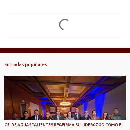
C
o
m
e
n
t
Entradas populares
a
r
i
o
s
C5i DE AGUASCALIENTES REAFIRMA SU LIDERAZGO COMO EL