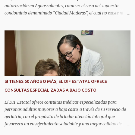
autorización en Aguascalientes, como es el caso del supuesto
condominio denominado “Ciudad Maderas”, el cual no existe ni
está autorizado dentro del municipio ni del estado, así lo señaló
Óscar Tristán Rodríguez Godoy, secretario de Desarrollo Urbano
Municipal. Explicó que dicho desarrollo corresponde a otro
estado, específicamente Jalisco, por lo que la promoción de
“terrenos en Aguascalientes” bajo ese nombre distorsiona la
información y puede inducir a error a las personas interesadas en
adquirir un inmueble. "Hay unos anuncios que anuncian
desarrollos que como Ciudad Maderas, ese desarrollo no está
autorizado ni existe en Aguascalientes, es en Jalisco, entonces luego
SI TIENES 60 AÑOS O MÁS, EL DIF ESTATAL OFRECE
se distorsiona la información, ‘terrenos en Aguascalientes’, no, aquí
CONSULTAS ESPECIALIZADAS A BAJO COSTO
no hay ningún desarrollo autorizado con ese nombre y tengo
entendido que está en Jalisco", dijo. En este sen...
El DIF Estatal ofrece consultas médicas especializadas para
personas adultas mayores a bajo costo, a través de su servicio de
geriatría, con el propósito de brindar atención integral que
favorezca un envejecimiento saludable y una mejor calidad de
vida. Aurora Jiménez Esquivel, primera voluntaria y presidenta del