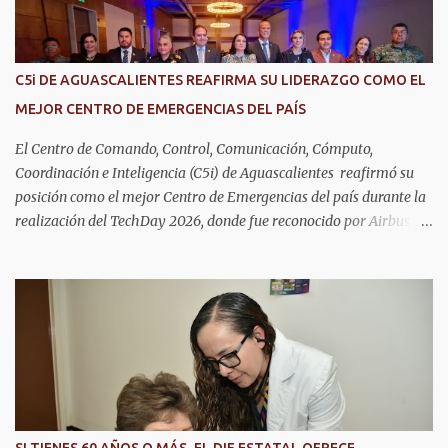
s
C5i DE AGUASCALIENTES REAFIRMA SU LIDERAZGO COMO EL
MEJOR CENTRO DE EMERGENCIAS DEL PAÍS
El Centro de Comando, Control, Comunicación, Cómputo,
Coordinación e Inteligencia (C5i) de Aguascalientes reafirmó su
posición como el mejor Centro de Emergencias del país durante la
realización del TechDay 2026, donde fue reconocido por Airbus
Public Safety and Security México por su liderazgo en la
implementación de tecnología e innovación aplicada a la
seguridad pública y la atención de emergencias. Este encuentro
reunió a autoridades, especialistas nacionales e internacionales y
representantes de instituciones de seguridad para intercambiar
conocimientos y conocer las tendencias más avanzadas en la
materia. La titular del C5i, Michelle Olmos Álvarez, señaló que este
reconocimiento es resultado de la capacidad operativa, la
infraestructura tecnológica de vanguardia y los modelos