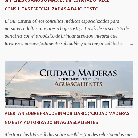
SI TIENES 60 AÑOS O MÁS, EL DIF ESTATAL OFRECE
innovadores de coordinación institucional que distinguen al C5i de
CONSULTAS ESPECIALIZADAS A BAJO COSTO
Aguascalientes, posicionándose como un referente nacional en
materia de atención de emergencias. "Bajo el liderazgo de la
El DIF Estatal ofrece consultas médicas especializadas para
goberna...
personas adultas mayores a bajo costo, a través de su servicio de
geriatría, con el propósito de brindar atención integral que
favorezca un envejecimiento saludable y una mejor calidad de
vida. Aurora Jiménez Esquivel, primera voluntaria y presidenta del
DIF Estatal, informó que la consulta de geriatría se enfoca
fundamentalmente en la prevención, el diagnóstico y tratamiento
de las enfermedades más comunes en las personas mayores de 60
años, como diabetes, hipertensión, deterioro cognitivo y
alzhéimer, entre otros padecimientos. "Nuestros adultos mayores
son el corazón de muchas familias y merecen todo nuestro respeto,
cuidado y reconocimiento; por eso, en el DIF Estatal impulsamos
servicios que les ayuden a cuidar su salud y a vivir esta etapa con
ALERTAN SOBRE FRAUDE INMOBILIARIO; 'CIUDAD MADERAS'
la atención y el acompañamiento que necesitan", señaló la
NO ESTÁ AUTORIZADO EN AGUASCALIENTES
presidenta del DIF Estatal. Para acceder al servicio, las y los
interesados deben acudir a la Dirección de Servi...
Alertan a los hidrocálidos sobre posibles fraudes relacionados con