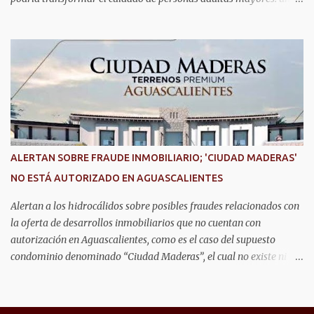
casa inteligente capaz de detectar movimientos, prevenir riesgos y
mantener unidas a las familias. Se trata de Anahí Varela Valdivia
y Ernesto González Gómez, estudiantes de la Universidad
Politécnica de Aguascalientes (UPA), quienes actualmente realizan
una estancia académica en la Universidad de Alcalá, en España,
donde participan en un proyecto de innovación tecnológica con
impacto social. Ahí, trabajan en el desarrollo de un sistema que
combina sensores, comunicación inalámbrica y aplicaciones
digitales para monitorear la actividad dentro del hogar, con el
ALERTAN SOBRE FRAUDE INMOBILIARIO; 'CIUDAD MADERAS'
objetivo de acompañar la vida cotidiana de adultos mayores sin
NO ESTÁ AUTORIZADO EN AGUASCALIENTES
invadir su privacidad. Mientras Ernesto desarrolla la parte
electrónica que permite captar la información dentro de...
Alertan a los hidrocálidos sobre posibles fraudes relacionados con
la oferta de desarrollos inmobiliarios que no cuentan con
autorización en Aguascalientes, como es el caso del supuesto
condominio denominado “Ciudad Maderas”, el cual no existe ni
está autorizado dentro del municipio ni del estado, así lo señaló
Óscar Tristán Rodríguez Godoy, secretario de Desarrollo Urbano
Municipal. Explicó que dicho desarrollo corresponde a otro