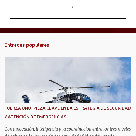
o
m
e
n
t
Entradas populares
a
r
i
o
s
FUERZA UNO, PIEZA CLAVE EN LA ESTRATEGIA DE SEGURIDAD
Y ATENCIÓN DE EMERGENCIAS
Con innovación, inteligencia y la coordinación entre los tres niveles