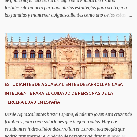
de gobierno, la Secretaría de Seguridad Pública del Estado
fortalece de manera permanente las estrategias para proteger a
las familias y mantener a Aguascalientes como uno de los estados
más seguros del país. Como parte de las estrategias, el helicóptero
Fuerza Uno es un recurso fundamental para ampliar la vigilancia
aérea, brindar apoyo táctico a los operativos de seguridad,
realizar traslados aeromédicos y participar en el transporte de
órganos, fortaleciendo la capacidad de respuesta de las
instituciones ante situaciones que requieren atención inmediata.
En reconocimiento a su liderazgo al mando del helicóptero Fuerza
Uno y a la contribución de esta aeronave en las operaciones de
seguridad y en los servicios de emergencia en Aguascalientes, el
ESTUDIANTES DE AGUASCALIENTES DESARROLLAN CASA
secretario de Seguridad Pública del Estado, comisario general
INTELIGENTE PARA EL CUIDADO DE PERSONAS DE LA
Antonio Martínez Romo, fue distinguido durante el TechDay 2026.
TERCERA EDAD EN ESPAÑA
Martínez Romo destacó que el helicóptero repres...
Desde Aguascalientes hasta España, el talento joven está cruzando
fronteras para crear soluciones que mejoran vidas. Hoy dos
estudiantes hidrocálidos desarrollan en Europa tecnología que
podría transformar el cuidado de personas adultas mayores: una