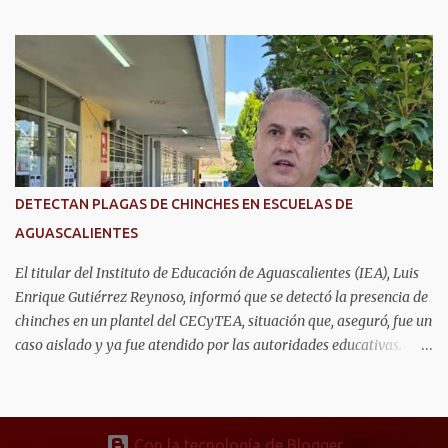
casa inteligente capaz de detectar movimientos, prevenir riesgos y
mantener unidas a las familias. Se trata de Anahí Varela Valdivia
y Ernesto González Gómez, estudiantes de la Universidad
Politécnica de Aguascalientes (UPA), quienes actualmente realizan
una estancia académica en la Universidad de Alcalá, en España,
donde participan en un proyecto de innovación tecnológica con
impacto social. Ahí, trabajan en el desarrollo de un sistema que
combina sensores, comunicación inalámbrica y aplicaciones
digitales para monitorear la actividad dentro del hogar, con el
DETECTAN PLAGAS DE CHINCHES EN ESCUELAS DE
objetivo de acompañar la vida cotidiana de adultos mayores sin
AGUASCALIENTES
invadir su privacidad. Mientras Ernesto desarrolla la parte
electrónica que permite captar la información dentro de...
El titular del Instituto de Educación de Aguascalientes (IEA), Luis
Enrique Gutiérrez Reynoso, informó que se detectó la presencia de
chinches en un plantel del CECyTEA, situación que, aseguró, fue un
caso aislado y ya fue atendido por las autoridades educativas.
Explicó que, tras el reporte, se realizaron trabajos de fumigación
intensiva dentro del plantel desde la semana pasada, ya que la
proliferación de la plaga presuntamente se originó por materiales
almacenados en el lugar, aunado a las altas temperaturas que se
Con la tecnología de Blogger