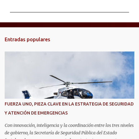
o
m
e
n
t
Entradas populares
a
r
i
o
s
FUERZA UNO, PIEZA CLAVE EN LA ESTRATEGIA DE SEGURIDAD
Y ATENCIÓN DE EMERGENCIAS
Con innovación, inteligencia y la coordinación entre los tres niveles
de gobierno, la Secretaría de Seguridad Pública del Estado