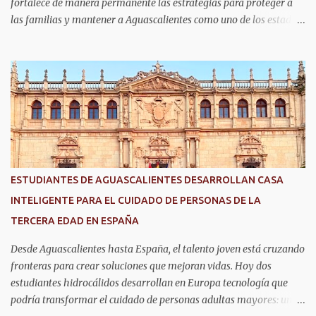
fortalece de manera permanente las estrategias para proteger a
las familias y mantener a Aguascalientes como uno de los estados
más seguros del país. Como parte de las estrategias, el helicóptero
Fuerza Uno es un recurso fundamental para ampliar la vigilancia
aérea, brindar apoyo táctico a los operativos de seguridad,
realizar traslados aeromédicos y participar en el transporte de
órganos, fortaleciendo la capacidad de respuesta de las
instituciones ante situaciones que requieren atención inmediata.
En reconocimiento a su liderazgo al mando del helicóptero Fuerza
Uno y a la contribución de esta aeronave en las operaciones de
seguridad y en los servicios de emergencia en Aguascalientes, el
ESTUDIANTES DE AGUASCALIENTES DESARROLLAN CASA
secretario de Seguridad Pública del Estado, comisario general
INTELIGENTE PARA EL CUIDADO DE PERSONAS DE LA
Antonio Martínez Romo, fue distinguido durante el TechDay 2026.
TERCERA EDAD EN ESPAÑA
Martínez Romo destacó que el helicóptero repres...
Desde Aguascalientes hasta España, el talento joven está cruzando
fronteras para crear soluciones que mejoran vidas. Hoy dos
estudiantes hidrocálidos desarrollan en Europa tecnología que
podría transformar el cuidado de personas adultas mayores: una