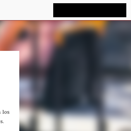
 los
s.