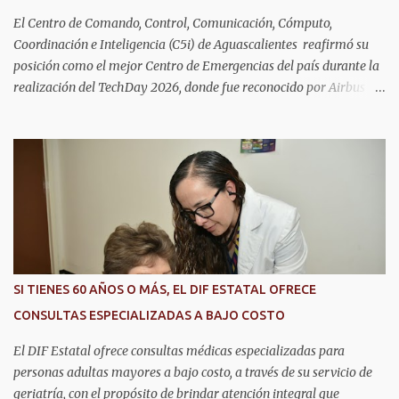
El Centro de Comando, Control, Comunicación, Cómputo,
Coordinación e Inteligencia (C5i) de Aguascalientes reafirmó su
posición como el mejor Centro de Emergencias del país durante la
realización del TechDay 2026, donde fue reconocido por Airbus
Public Safety and Security México por su liderazgo en la
implementación de tecnología e innovación aplicada a la
seguridad pública y la atención de emergencias. Este encuentro
reunió a autoridades, especialistas nacionales e internacionales y
representantes de instituciones de seguridad para intercambiar
conocimientos y conocer las tendencias más avanzadas en la
materia. La titular del C5i, Michelle Olmos Álvarez, señaló que este
reconocimiento es resultado de la capacidad operativa, la
infraestructura tecnológica de vanguardia y los modelos
SI TIENES 60 AÑOS O MÁS, EL DIF ESTATAL OFRECE
innovadores de coordinación institucional que distinguen al C5i de
CONSULTAS ESPECIALIZADAS A BAJO COSTO
Aguascalientes, posicionándose como un referente nacional en
materia de atención de emergencias. "Bajo el liderazgo de la
El DIF Estatal ofrece consultas médicas especializadas para
goberna...
personas adultas mayores a bajo costo, a través de su servicio de
geriatría, con el propósito de brindar atención integral que