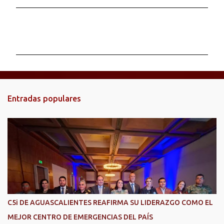
C
o
m
e
n
t
Entradas populares
a
r
i
o
s
C5i DE AGUASCALIENTES REAFIRMA SU LIDERAZGO COMO EL
MEJOR CENTRO DE EMERGENCIAS DEL PAÍS