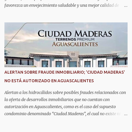
favorezca un envejecimiento saludable y una mejor calidad de
vida. Aurora Jiménez Esquivel, primera voluntaria y presidenta del
DIF Estatal, informó que la consulta de geriatría se enfoca
fundamentalmente en la prevención, el diagnóstico y tratamiento
de las enfermedades más comunes en las personas mayores de 60
años, como diabetes, hipertensión, deterioro cognitivo y
alzhéimer, entre otros padecimientos. "Nuestros adultos mayores
son el corazón de muchas familias y merecen todo nuestro respeto,
cuidado y reconocimiento; por eso, en el DIF Estatal impulsamos
servicios que les ayuden a cuidar su salud y a vivir esta etapa con
ALERTAN SOBRE FRAUDE INMOBILIARIO; 'CIUDAD MADERAS'
la atención y el acompañamiento que necesitan", señaló la
NO ESTÁ AUTORIZADO EN AGUASCALIENTES
presidenta del DIF Estatal. Para acceder al servicio, las y los
interesados deben acudir a la Dirección de Servi...
Alertan a los hidrocálidos sobre posibles fraudes relacionados con
la oferta de desarrollos inmobiliarios que no cuentan con
autorización en Aguascalientes, como es el caso del supuesto
condominio denominado “Ciudad Maderas”, el cual no existe ni
está autorizado dentro del municipio ni del estado, así lo señaló
Óscar Tristán Rodríguez Godoy, secretario de Desarrollo Urbano