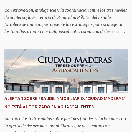
formando generaciones capaces de innovar y competir al más alto
nivel global.
Con innovación, inteligencia y la coordinación entre los tres niveles
de gobierno, la Secretaría de Seguridad Pública del Estado
fortalece de manera permanente las estrategias para proteger a
las familias y mantener a Aguascalientes como uno de los estados
más seguros del país. Como parte de las estrategias, el helicóptero
Fuerza Uno es un recurso fundamental para ampliar la vigilancia
aérea, brindar apoyo táctico a los operativos de seguridad,
realizar traslados aeromédicos y participar en el transporte de
órganos, fortaleciendo la capacidad de respuesta de las
instituciones ante situaciones que requieren atención inmediata.
En reconocimiento a su liderazgo al mando del helicóptero Fuerza
Uno y a la contribución de esta aeronave en las operaciones de
seguridad y en los servicios de emergencia en Aguascalientes, el
ALERTAN SOBRE FRAUDE INMOBILIARIO; 'CIUDAD MADERAS'
secretario de Seguridad Pública del Estado, comisario general
NO ESTÁ AUTORIZADO EN AGUASCALIENTES
Antonio Martínez Romo, fue distinguido durante el TechDay 2026.
Martínez Romo destacó que el helicóptero repres...
Alertan a los hidrocálidos sobre posibles fraudes relacionados con
la oferta de desarrollos inmobiliarios que no cuentan con