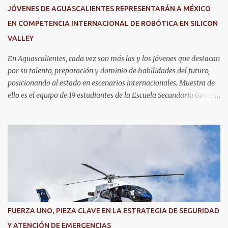
JÓVENES DE AGUASCALIENTES REPRESENTARÁN A MÉXICO
EN COMPETENCIA INTERNACIONAL DE ROBÓTICA EN SILICON
VALLEY
En Aguascalientes, cada vez son más las y los jóvenes que destacan
por su talento, preparación y dominio de habilidades del futuro,
posicionando al estado en escenarios internacionales. Muestra de
ello es el equipo de 19 estudiantes de la Escuela Secundaria General
No. 6, que clasificó a la competencia internacional RoboRAVE
2026, a realizarse en julio en Silicon Valley, California, donde
competirán con jóvenes de todo el mundo. Su pase lo obtuvieron en
RoboRAVE México 2025, en Puerto Vallarta, tras destacar por su
precisión, creatividad y habilidades en programación, diseño de
prototipos y trabajo en equipo. Divididos en cinco equipos,
participarán en la categoría Fast Bot, en la que robots diseñados
por ellos mismos deberán recorrer una pista siguiendo una línea
con la mayor velocidad y exactitud. Este logro refleja cómo en
FUERZA UNO, PIEZA CLAVE EN LA ESTRATEGIA DE SEGURIDAD
Aguascalientes se impulsa el desarrollo de nuevas competencias,
Y ATENCIÓN DE EMERGENCIAS