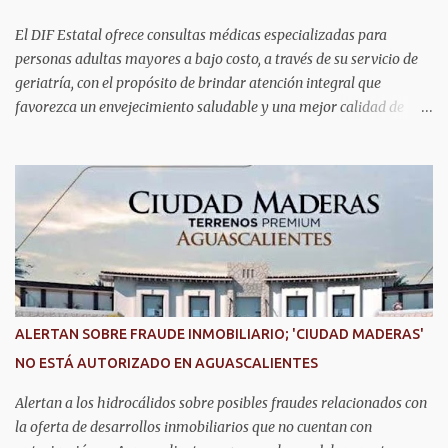
Aguascalientes, posicionándose como un referente nacional en
materia de atención de emergencias. "Bajo el liderazgo de la
El DIF Estatal ofrece consultas médicas especializadas para
goberna...
personas adultas mayores a bajo costo, a través de su servicio de
geriatría, con el propósito de brindar atención integral que
favorezca un envejecimiento saludable y una mejor calidad de
vida. Aurora Jiménez Esquivel, primera voluntaria y presidenta del
DIF Estatal, informó que la consulta de geriatría se enfoca
fundamentalmente en la prevención, el diagnóstico y tratamiento
de las enfermedades más comunes en las personas mayores de 60
años, como diabetes, hipertensión, deterioro cognitivo y
alzhéimer, entre otros padecimientos. "Nuestros adultos mayores
son el corazón de muchas familias y merecen todo nuestro respeto,
cuidado y reconocimiento; por eso, en el DIF Estatal impulsamos
servicios que les ayuden a cuidar su salud y a vivir esta etapa con
ALERTAN SOBRE FRAUDE INMOBILIARIO; 'CIUDAD MADERAS'
la atención y el acompañamiento que necesitan", señaló la
NO ESTÁ AUTORIZADO EN AGUASCALIENTES
presidenta del DIF Estatal. Para acceder al servicio, las y los
interesados deben acudir a la Dirección de Servi...
Alertan a los hidrocálidos sobre posibles fraudes relacionados con
la oferta de desarrollos inmobiliarios que no cuentan con