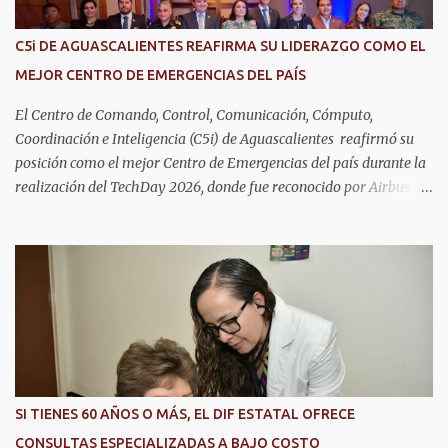
C5i DE AGUASCALIENTES REAFIRMA SU LIDERAZGO COMO EL
MEJOR CENTRO DE EMERGENCIAS DEL PAÍS
El Centro de Comando, Control, Comunicación, Cómputo,
Coordinación e Inteligencia (C5i) de Aguascalientes reafirmó su
posición como el mejor Centro de Emergencias del país durante la
realización del TechDay 2026, donde fue reconocido por Airbus
Public Safety and Security México por su liderazgo en la
implementación de tecnología e innovación aplicada a la
seguridad pública y la atención de emergencias. Este encuentro
reunió a autoridades, especialistas nacionales e internacionales y
representantes de instituciones de seguridad para intercambiar
conocimientos y conocer las tendencias más avanzadas en la
materia. La titular del C5i, Michelle Olmos Álvarez, señaló que este
reconocimiento es resultado de la capacidad operativa, la
infraestructura tecnológica de vanguardia y los modelos
SI TIENES 60 AÑOS O MÁS, EL DIF ESTATAL OFRECE
innovadores de coordinación institucional que distinguen al C5i de
CONSULTAS ESPECIALIZADAS A BAJO COSTO