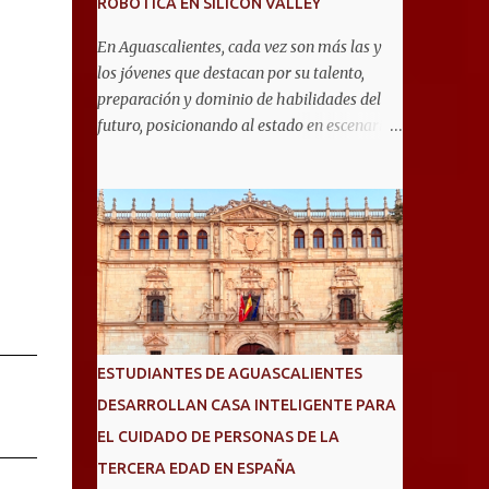
ROBÓTICA EN SILICON VALLEY
En Aguascalientes, cada vez son más las y
los jóvenes que destacan por su talento,
preparación y dominio de habilidades del
futuro, posicionando al estado en escenarios
internacionales. Muestra de ello es el equipo
de 19 estudiantes de la Escuela Secundaria
General No. 6, que clasificó a la competencia
internacional RoboRAVE 2026, a realizarse
en julio en Silicon Valley, California, donde
competirán con jóvenes de todo el mundo. Su
pase lo obtuvieron en RoboRAVE México
2025, en Puerto Vallarta, tras destacar por su
precisión, creatividad y habilidades en
ESTUDIANTES DE AGUASCALIENTES
programación, diseño de prototipos y
DESARROLLAN CASA INTELIGENTE PARA
trabajo en equipo. Divididos en cinco
EL CUIDADO DE PERSONAS DE LA
equipos, participarán en la categoría Fast
Bot, en la que robots diseñados por ellos
TERCERA EDAD EN ESPAÑA