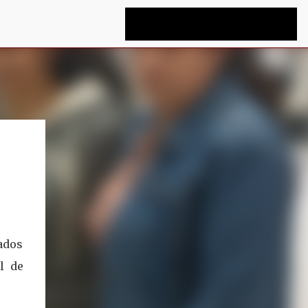
sados
l de