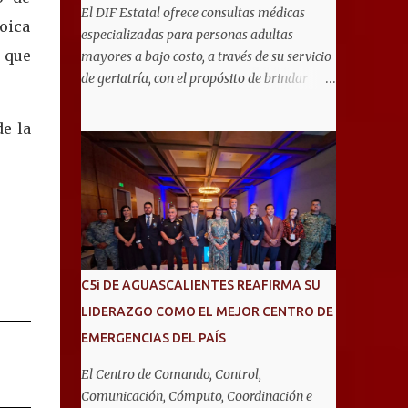
El DIF Estatal ofrece consultas médicas
oica
especializadas para personas adultas
 que
mayores a bajo costo, a través de su servicio
de geriatría, con el propósito de brindar
atención integral que favorezca un
envejecimiento saludable y una mejor
e la
calidad de vida. Aurora Jiménez Esquivel,
primera voluntaria y presidenta del DIF
Estatal, informó que la consulta de geriatría
se enfoca fundamentalmente en la
prevención, el diagnóstico y tratamiento de
las enfermedades más comunes en las
personas mayores de 60 años, como
C5i DE AGUASCALIENTES REAFIRMA SU
diabetes, hipertensión, deterioro cognitivo y
LIDERAZGO COMO EL MEJOR CENTRO DE
alzhéimer, entre otros padecimientos.
EMERGENCIAS DEL PAÍS
"Nuestros adultos mayores son el corazón
de muchas familias y merecen todo nuestro
El Centro de Comando, Control,
respeto, cuidado y reconocimiento; por eso,
Comunicación, Cómputo, Coordinación e
en el DIF Estatal impulsamos servicios que