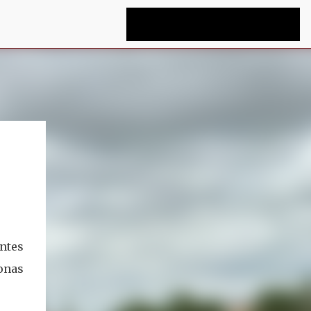
ntes
onas