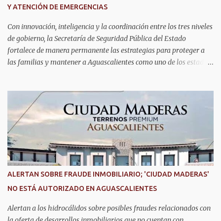
Y ATENCIÓN DE EMERGENCIAS
formando generaciones capaces de innovar y competir al más alto
nivel global.
Con innovación, inteligencia y la coordinación entre los tres niveles
de gobierno, la Secretaría de Seguridad Pública del Estado
fortalece de manera permanente las estrategias para proteger a
las familias y mantener a Aguascalientes como uno de los estados
más seguros del país. Como parte de las estrategias, el helicóptero
Fuerza Uno es un recurso fundamental para ampliar la vigilancia
aérea, brindar apoyo táctico a los operativos de seguridad,
realizar traslados aeromédicos y participar en el transporte de
órganos, fortaleciendo la capacidad de respuesta de las
instituciones ante situaciones que requieren atención inmediata.
En reconocimiento a su liderazgo al mando del helicóptero Fuerza
Uno y a la contribución de esta aeronave en las operaciones de
seguridad y en los servicios de emergencia en Aguascalientes, el
ALERTAN SOBRE FRAUDE INMOBILIARIO; 'CIUDAD MADERAS'
secretario de Seguridad Pública del Estado, comisario general
NO ESTÁ AUTORIZADO EN AGUASCALIENTES
Antonio Martínez Romo, fue distinguido durante el TechDay 2026.
Martínez Romo destacó que el helicóptero repres...
Alertan a los hidrocálidos sobre posibles fraudes relacionados con
la oferta de desarrollos inmobiliarios que no cuentan con