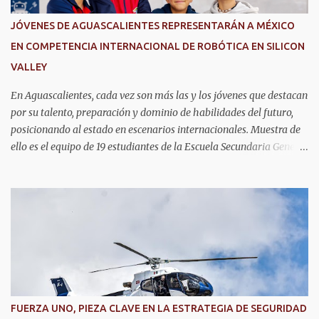
JÓVENES DE AGUASCALIENTES REPRESENTARÁN A MÉXICO
EN COMPETENCIA INTERNACIONAL DE ROBÓTICA EN SILICON
VALLEY
En Aguascalientes, cada vez son más las y los jóvenes que destacan
por su talento, preparación y dominio de habilidades del futuro,
posicionando al estado en escenarios internacionales. Muestra de
ello es el equipo de 19 estudiantes de la Escuela Secundaria General
No. 6, que clasificó a la competencia internacional RoboRAVE
2026, a realizarse en julio en Silicon Valley, California, donde
competirán con jóvenes de todo el mundo. Su pase lo obtuvieron en
RoboRAVE México 2025, en Puerto Vallarta, tras destacar por su
precisión, creatividad y habilidades en programación, diseño de
prototipos y trabajo en equipo. Divididos en cinco equipos,
participarán en la categoría Fast Bot, en la que robots diseñados
por ellos mismos deberán recorrer una pista siguiendo una línea
con la mayor velocidad y exactitud. Este logro refleja cómo en
FUERZA UNO, PIEZA CLAVE EN LA ESTRATEGIA DE SEGURIDAD
Aguascalientes se impulsa el desarrollo de nuevas competencias,