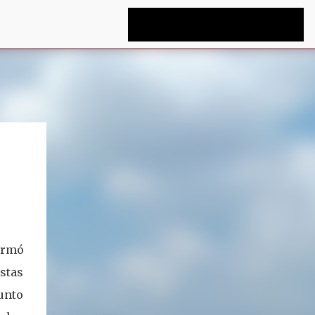
formó
estas
junto