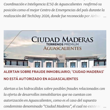
Coordinación e Inteligencia (C5i) de Aguascalientes reafirmó su
posición como el mejor Centro de Emergencias del país durante la
realización del TechDay 2026, donde fue reconocido por Airbus
Public Safety and Security México por su liderazgo en la
implementación de tecnología e innovación aplicada a la
seguridad pública y la atención de emergencias. Este encuentro
reunió a autoridades, especialistas nacionales e internacionales y
representantes de instituciones de seguridad para intercambiar
conocimientos y conocer las tendencias más avanzadas en la
materia. La titular del C5i, Michelle Olmos Álvarez, señaló que este
reconocimiento es resultado de la capacidad operativa, la
infraestructura tecnológica de vanguardia y los modelos
ALERTAN SOBRE FRAUDE INMOBILIARIO; 'CIUDAD MADERAS'
innovadores de coordinación institucional que distinguen al C5i de
NO ESTÁ AUTORIZADO EN AGUASCALIENTES
Aguascalientes, posicionándose como un referente nacional en
materia de atención de emergencias. "Bajo el liderazgo de la
Alertan a los hidrocálidos sobre posibles fraudes relacionados con
goberna...
la oferta de desarrollos inmobiliarios que no cuentan con
autorización en Aguascalientes, como es el caso del supuesto
condominio denominado “Ciudad Maderas”, el cual no existe ni