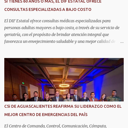
SI TIENES 60 AÑOS O MÁS, EL DIF ESTATAL OFRECE
CONSULTAS ESPECIALIZADAS A BAJO COSTO
El DIF Estatal ofrece consultas médicas especializadas para
personas adultas mayores a bajo costo, a través de su servicio de
geriatría, con el propósito de brindar atención integral que
favorezca un envejecimiento saludable y una mejor calidad de
vida. Aurora Jiménez Esquivel, primera voluntaria y presidenta del
DIF Estatal, informó que la consulta de geriatría se enfoca
fundamentalmente en la prevención, el diagnóstico y tratamiento
de las enfermedades más comunes en las personas mayores de 60
años, como diabetes, hipertensión, deterioro cognitivo y
alzhéimer, entre otros padecimientos. "Nuestros adultos mayores
son el corazón de muchas familias y merecen todo nuestro respeto,
cuidado y reconocimiento; por eso, en el DIF Estatal impulsamos
servicios que les ayuden a cuidar su salud y a vivir esta etapa con
C5i DE AGUASCALIENTES REAFIRMA SU LIDERAZGO COMO EL
la atención y el acompañamiento que necesitan", señaló la
MEJOR CENTRO DE EMERGENCIAS DEL PAÍS
presidenta del DIF Estatal. Para acceder al servicio, las y los
interesados deben acudir a la Dirección de Servi...
El Centro de Comando, Control, Comunicación, Cómputo,