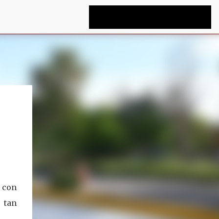
 con
 tan