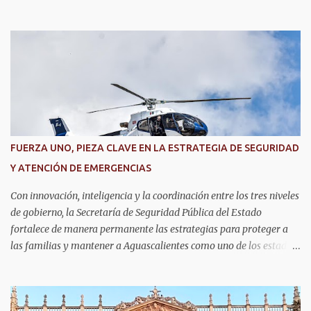
No. 6, que clasificó a la competencia internacional RoboRAVE
2026, a realizarse en julio en Silicon Valley, California, donde
competirán con jóvenes de todo el mundo. Su pase lo obtuvieron en
RoboRAVE México 2025, en Puerto Vallarta, tras destacar por su
precisión, creatividad y habilidades en programación, diseño de
prototipos y trabajo en equipo. Divididos en cinco equipos,
participarán en la categoría Fast Bot, en la que robots diseñados
por ellos mismos deberán recorrer una pista siguiendo una línea
con la mayor velocidad y exactitud. Este logro refleja cómo en
FUERZA UNO, PIEZA CLAVE EN LA ESTRATEGIA DE SEGURIDAD
Aguascalientes se impulsa el desarrollo de nuevas competencias,
Y ATENCIÓN DE EMERGENCIAS
formando generaciones capaces de innovar y competir al más alto
nivel global.
Con innovación, inteligencia y la coordinación entre los tres niveles
de gobierno, la Secretaría de Seguridad Pública del Estado
fortalece de manera permanente las estrategias para proteger a
las familias y mantener a Aguascalientes como uno de los estados
más seguros del país. Como parte de las estrategias, el helicóptero
Fuerza Uno es un recurso fundamental para ampliar la vigilancia
aérea, brindar apoyo táctico a los operativos de seguridad,