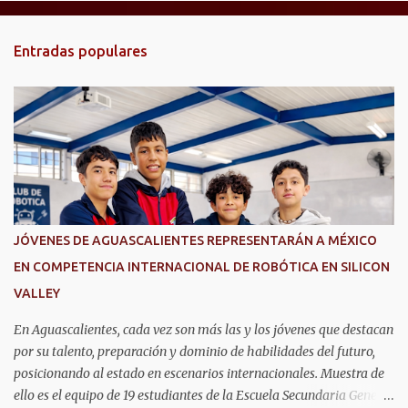
n
t
Entradas populares
a
r
i
o
s
JÓVENES DE AGUASCALIENTES REPRESENTARÁN A MÉXICO
EN COMPETENCIA INTERNACIONAL DE ROBÓTICA EN SILICON
VALLEY
En Aguascalientes, cada vez son más las y los jóvenes que destacan
por su talento, preparación y dominio de habilidades del futuro,
posicionando al estado en escenarios internacionales. Muestra de
ello es el equipo de 19 estudiantes de la Escuela Secundaria General