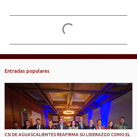
C
o
m
e
n
t
Entradas populares
a
r
i
o
s
C5i DE AGUASCALIENTES REAFIRMA SU LIDERAZGO COMO EL