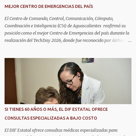
MEJOR CENTRO DE EMERGENCIAS DEL PAÍS
El Centro de Comando, Control, Comunicación, Cómputo,
Coordinación e Inteligencia (C5i) de Aguascalientes reafirmó su
posición como el mejor Centro de Emergencias del país durante la
realización del TechDay 2026, donde fue reconocido por Airbus
Public Safety and Security México por su liderazgo en la
implementación de tecnología e innovación aplicada a la
seguridad pública y la atención de emergencias. Este encuentro
reunió a autoridades, especialistas nacionales e internacionales y
representantes de instituciones de seguridad para intercambiar
conocimientos y conocer las tendencias más avanzadas en la
materia. La titular del C5i, Michelle Olmos Álvarez, señaló que este
reconocimiento es resultado de la capacidad operativa, la
infraestructura tecnológica de vanguardia y los modelos
SI TIENES 60 AÑOS O MÁS, EL DIF ESTATAL OFRECE
innovadores de coordinación institucional que distinguen al C5i de
CONSULTAS ESPECIALIZADAS A BAJO COSTO
Aguascalientes, posicionándose como un referente nacional en
materia de atención de emergencias. "Bajo el liderazgo de la
El DIF Estatal ofrece consultas médicas especializadas para
goberna...