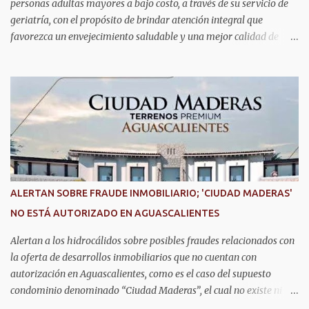
personas adultas mayores a bajo costo, a través de su servicio de
geriatría, con el propósito de brindar atención integral que
favorezca un envejecimiento saludable y una mejor calidad de
vida. Aurora Jiménez Esquivel, primera voluntaria y presidenta del
DIF Estatal, informó que la consulta de geriatría se enfoca
fundamentalmente en la prevención, el diagnóstico y tratamiento
de las enfermedades más comunes en las personas mayores de 60
años, como diabetes, hipertensión, deterioro cognitivo y
alzhéimer, entre otros padecimientos. "Nuestros adultos mayores
son el corazón de muchas familias y merecen todo nuestro respeto,
cuidado y reconocimiento; por eso, en el DIF Estatal impulsamos
servicios que les ayuden a cuidar su salud y a vivir esta etapa con
ALERTAN SOBRE FRAUDE INMOBILIARIO; 'CIUDAD MADERAS'
la atención y el acompañamiento que necesitan", señaló la
NO ESTÁ AUTORIZADO EN AGUASCALIENTES
presidenta del DIF Estatal. Para acceder al servicio, las y los
interesados deben acudir a la Dirección de Servi...
Alertan a los hidrocálidos sobre posibles fraudes relacionados con
la oferta de desarrollos inmobiliarios que no cuentan con
autorización en Aguascalientes, como es el caso del supuesto
condominio denominado “Ciudad Maderas”, el cual no existe ni
está autorizado dentro del municipio ni del estado, así lo señaló