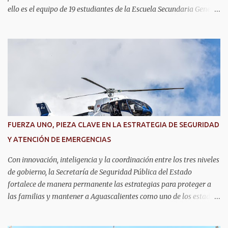
ello es el equipo de 19 estudiantes de la Escuela Secundaria General
No. 6, que clasificó a la competencia internacional RoboRAVE
2026, a realizarse en julio en Silicon Valley, California, donde
competirán con jóvenes de todo el mundo. Su pase lo obtuvieron en
RoboRAVE México 2025, en Puerto Vallarta, tras destacar por su
precisión, creatividad y habilidades en programación, diseño de
prototipos y trabajo en equipo. Divididos en cinco equipos,
participarán en la categoría Fast Bot, en la que robots diseñados
por ellos mismos deberán recorrer una pista siguiendo una línea
con la mayor velocidad y exactitud. Este logro refleja cómo en
FUERZA UNO, PIEZA CLAVE EN LA ESTRATEGIA DE SEGURIDAD
Aguascalientes se impulsa el desarrollo de nuevas competencias,
Y ATENCIÓN DE EMERGENCIAS
formando generaciones capaces de innovar y competir al más alto
nivel global.
Con innovación, inteligencia y la coordinación entre los tres niveles
de gobierno, la Secretaría de Seguridad Pública del Estado
fortalece de manera permanente las estrategias para proteger a
las familias y mantener a Aguascalientes como uno de los estados
más seguros del país. Como parte de las estrategias, el helicóptero
Fuerza Uno es un recurso fundamental para ampliar la vigilancia