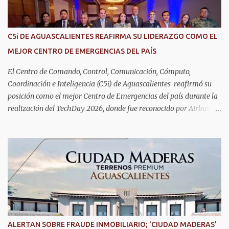
son el corazón de muchas familias y merecen todo nuestro respeto,
cuidado y reconocimiento; por eso, en el DIF Estatal impulsamos
servicios que les ayuden a cuidar su salud y a vivir esta etapa con
C5i DE AGUASCALIENTES REAFIRMA SU LIDERAZGO COMO EL
la atención y el acompañamiento que necesitan", señaló la
MEJOR CENTRO DE EMERGENCIAS DEL PAÍS
presidenta del DIF Estatal. Para acceder al servicio, las y los
interesados deben acudir a la Dirección de Servi...
El Centro de Comando, Control, Comunicación, Cómputo,
Coordinación e Inteligencia (C5i) de Aguascalientes reafirmó su
posición como el mejor Centro de Emergencias del país durante la
realización del TechDay 2026, donde fue reconocido por Airbus
Public Safety and Security México por su liderazgo en la
implementación de tecnología e innovación aplicada a la
seguridad pública y la atención de emergencias. Este encuentro
reunió a autoridades, especialistas nacionales e internacionales y
representantes de instituciones de seguridad para intercambiar
conocimientos y conocer las tendencias más avanzadas en la
materia. La titular del C5i, Michelle Olmos Álvarez, señaló que este
reconocimiento es resultado de la capacidad operativa, la
infraestructura tecnológica de vanguardia y los modelos
ALERTAN SOBRE FRAUDE INMOBILIARIO; 'CIUDAD MADERAS'