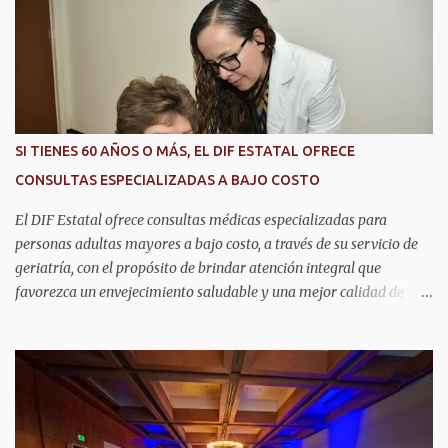
i
o
s
SI TIENES 60 AÑOS O MÁS, EL DIF ESTATAL OFRECE
CONSULTAS ESPECIALIZADAS A BAJO COSTO
El DIF Estatal ofrece consultas médicas especializadas para
personas adultas mayores a bajo costo, a través de su servicio de
geriatría, con el propósito de brindar atención integral que
favorezca un envejecimiento saludable y una mejor calidad de
vida. Aurora Jiménez Esquivel, primera voluntaria y presidenta del
DIF Estatal, informó que la consulta de geriatría se enfoca
fundamentalmente en la prevención, el diagnóstico y tratamiento
de las enfermedades más comunes en las personas mayores de 60
años, como diabetes, hipertensión, deterioro cognitivo y
alzhéimer, entre otros padecimientos. "Nuestros adultos mayores