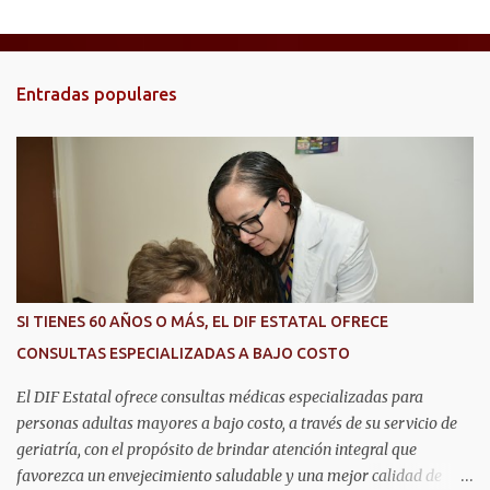
e
n
t
Entradas populares
a
r
i
o
s
SI TIENES 60 AÑOS O MÁS, EL DIF ESTATAL OFRECE
CONSULTAS ESPECIALIZADAS A BAJO COSTO
El DIF Estatal ofrece consultas médicas especializadas para
personas adultas mayores a bajo costo, a través de su servicio de
geriatría, con el propósito de brindar atención integral que
favorezca un envejecimiento saludable y una mejor calidad de