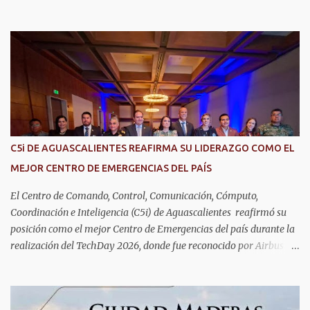
vida. Aurora Jiménez Esquivel, primera voluntaria y presidenta del
DIF Estatal, informó que la consulta de geriatría se enfoca
fundamentalmente en la prevención, el diagnóstico y tratamiento
de las enfermedades más comunes en las personas mayores de 60
años, como diabetes, hipertensión, deterioro cognitivo y
alzhéimer, entre otros padecimientos. "Nuestros adultos mayores
son el corazón de muchas familias y merecen todo nuestro respeto,
cuidado y reconocimiento; por eso, en el DIF Estatal impulsamos
servicios que les ayuden a cuidar su salud y a vivir esta etapa con
C5i DE AGUASCALIENTES REAFIRMA SU LIDERAZGO COMO EL
la atención y el acompañamiento que necesitan", señaló la
MEJOR CENTRO DE EMERGENCIAS DEL PAÍS
presidenta del DIF Estatal. Para acceder al servicio, las y los
interesados deben acudir a la Dirección de Servi...
El Centro de Comando, Control, Comunicación, Cómputo,
Coordinación e Inteligencia (C5i) de Aguascalientes reafirmó su
posición como el mejor Centro de Emergencias del país durante la
realización del TechDay 2026, donde fue reconocido por Airbus
Public Safety and Security México por su liderazgo en la
implementación de tecnología e innovación aplicada a la
seguridad pública y la atención de emergencias. Este encuentro