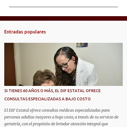
m
e
n
t
Entradas populares
a
r
i
o
s
SI TIENES 60 AÑOS O MÁS, EL DIF ESTATAL OFRECE
CONSULTAS ESPECIALIZADAS A BAJO COSTO
El DIF Estatal ofrece consultas médicas especializadas para
personas adultas mayores a bajo costo, a través de su servicio de
geriatría, con el propósito de brindar atención integral que