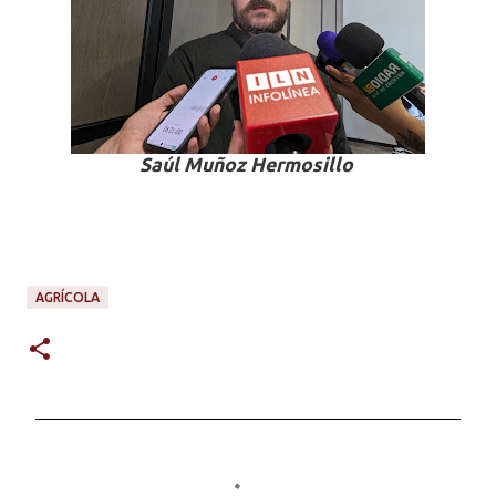
Saúl Muñoz Hermosillo
AGRÍCOLA
C
o