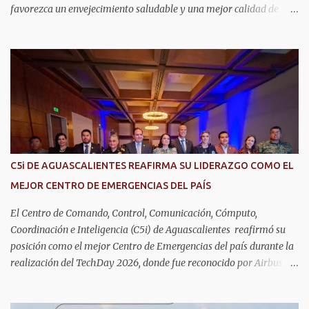
favorezca un envejecimiento saludable y una mejor calidad de
vida. Aurora Jiménez Esquivel, primera voluntaria y presidenta del
DIF Estatal, informó que la consulta de geriatría se enfoca
fundamentalmente en la prevención, el diagnóstico y tratamiento
de las enfermedades más comunes en las personas mayores de 60
años, como diabetes, hipertensión, deterioro cognitivo y
alzhéimer, entre otros padecimientos. "Nuestros adultos mayores
son el corazón de muchas familias y merecen todo nuestro respeto,
cuidado y reconocimiento; por eso, en el DIF Estatal impulsamos
servicios que les ayuden a cuidar su salud y a vivir esta etapa con
C5i DE AGUASCALIENTES REAFIRMA SU LIDERAZGO COMO EL
la atención y el acompañamiento que necesitan", señaló la
MEJOR CENTRO DE EMERGENCIAS DEL PAÍS
presidenta del DIF Estatal. Para acceder al servicio, las y los
interesados deben acudir a la Dirección de Servi...
El Centro de Comando, Control, Comunicación, Cómputo,
Coordinación e Inteligencia (C5i) de Aguascalientes reafirmó su
posición como el mejor Centro de Emergencias del país durante la
realización del TechDay 2026, donde fue reconocido por Airbus
Public Safety and Security México por su liderazgo en la
implementación de tecnología e innovación aplicada a la