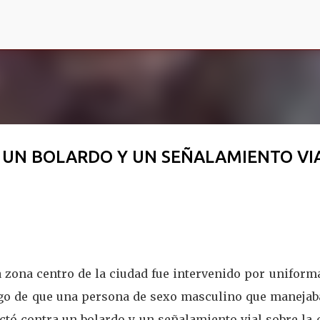
Ir al contenido principal
 UN BOLARDO Y UN SEÑALAMIENTO VI
la zona centro de la ciudad fue intervenido por unifor
luego de que una persona de sexo masculino que manejab
ctó contra un bolardo y un señalamiento vial sobre la 