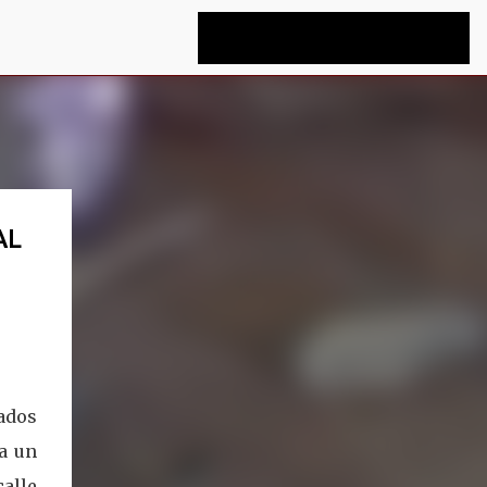
AL
mados
a un
calle