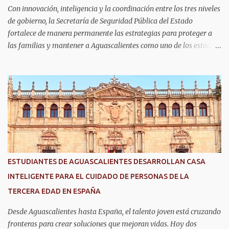
Con innovación, inteligencia y la coordinación entre los tres niveles
de gobierno, la Secretaría de Seguridad Pública del Estado
fortalece de manera permanente las estrategias para proteger a
las familias y mantener a Aguascalientes como uno de los estados
más seguros del país. Como parte de las estrategias, el helicóptero
Fuerza Uno es un recurso fundamental para ampliar la vigilancia
aérea, brindar apoyo táctico a los operativos de seguridad,
realizar traslados aeromédicos y participar en el transporte de
órganos, fortaleciendo la capacidad de respuesta de las
instituciones ante situaciones que requieren atención inmediata.
En reconocimiento a su liderazgo al mando del helicóptero Fuerza
Uno y a la contribución de esta aeronave en las operaciones de
seguridad y en los servicios de emergencia en Aguascalientes, el
ESTUDIANTES DE AGUASCALIENTES DESARROLLAN CASA
secretario de Seguridad Pública del Estado, comisario general
INTELIGENTE PARA EL CUIDADO DE PERSONAS DE LA
Antonio Martínez Romo, fue distinguido durante el TechDay 2026.
TERCERA EDAD EN ESPAÑA
Martínez Romo destacó que el helicóptero repres...
Desde Aguascalientes hasta España, el talento joven está cruzando
fronteras para crear soluciones que mejoran vidas. Hoy dos