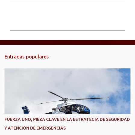
C
o
m
e
n
t
Entradas populares
a
r
i
o
s
FUERZA UNO, PIEZA CLAVE EN LA ESTRATEGIA DE SEGURIDAD
Y ATENCIÓN DE EMERGENCIAS