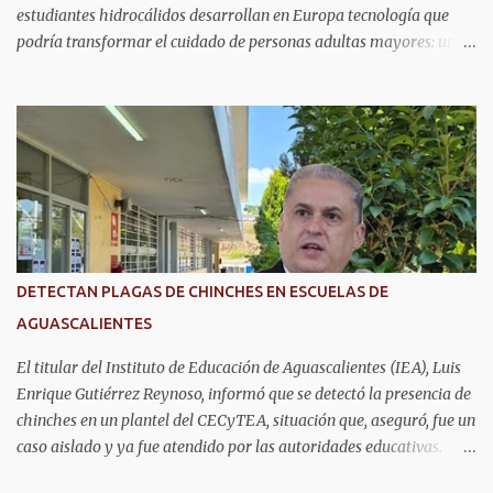
estudiantes hidrocálidos desarrollan en Europa tecnología que
podría transformar el cuidado de personas adultas mayores: una
casa inteligente capaz de detectar movimientos, prevenir riesgos y
mantener unidas a las familias. Se trata de Anahí Varela Valdivia
y Ernesto González Gómez, estudiantes de la Universidad
Politécnica de Aguascalientes (UPA), quienes actualmente realizan
una estancia académica en la Universidad de Alcalá, en España,
donde participan en un proyecto de innovación tecnológica con
impacto social. Ahí, trabajan en el desarrollo de un sistema que
combina sensores, comunicación inalámbrica y aplicaciones
digitales para monitorear la actividad dentro del hogar, con el
DETECTAN PLAGAS DE CHINCHES EN ESCUELAS DE
objetivo de acompañar la vida cotidiana de adultos mayores sin
AGUASCALIENTES
invadir su privacidad. Mientras Ernesto desarrolla la parte
electrónica que permite captar la información dentro de...
El titular del Instituto de Educación de Aguascalientes (IEA), Luis
Enrique Gutiérrez Reynoso, informó que se detectó la presencia de
chinches en un plantel del CECyTEA, situación que, aseguró, fue un
caso aislado y ya fue atendido por las autoridades educativas.
Explicó que, tras el reporte, se realizaron trabajos de fumigación