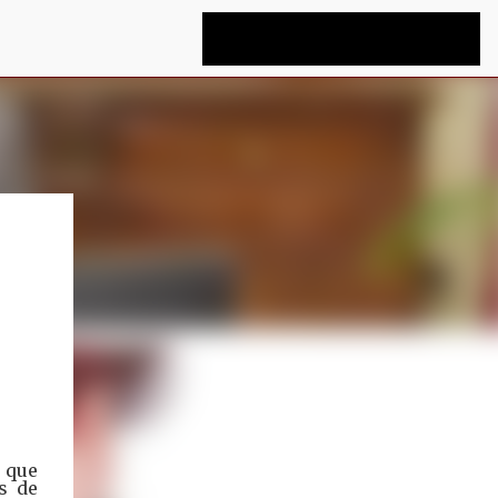
ó que
s de