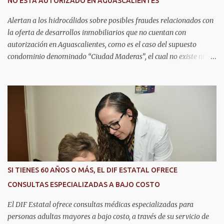
NO ESTÁ AUTORIZADO EN AGUASCALIENTES
Aguascalientes, posicionándose como un referente nacional en
materia de atención de emergencias. "Bajo el liderazgo de la
Alertan a los hidrocálidos sobre posibles fraudes relacionados con
goberna...
la oferta de desarrollos inmobiliarios que no cuentan con
autorización en Aguascalientes, como es el caso del supuesto
condominio denominado “Ciudad Maderas”, el cual no existe ni
está autorizado dentro del municipio ni del estado, así lo señaló
Óscar Tristán Rodríguez Godoy, secretario de Desarrollo Urbano
Municipal. Explicó que dicho desarrollo corresponde a otro
estado, específicamente Jalisco, por lo que la promoción de
“terrenos en Aguascalientes” bajo ese nombre distorsiona la
información y puede inducir a error a las personas interesadas en
adquirir un inmueble. "Hay unos anuncios que anuncian
desarrollos que como Ciudad Maderas, ese desarrollo no está
autorizado ni existe en Aguascalientes, es en Jalisco, entonces luego
SI TIENES 60 AÑOS O MÁS, EL DIF ESTATAL OFRECE
se distorsiona la información, ‘terrenos en Aguascalientes’, no, aquí
CONSULTAS ESPECIALIZADAS A BAJO COSTO
no hay ningún desarrollo autorizado con ese nombre y tengo
entendido que está en Jalisco", dijo. En este sen...
El DIF Estatal ofrece consultas médicas especializadas para
personas adultas mayores a bajo costo, a través de su servicio de