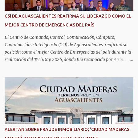
C5i DE AGUASCALIENTES REAFIRMA SU LIDERAZGO COMO EL
MEJOR CENTRO DE EMERGENCIAS DEL PAÍS
El Centro de Comando, Control, Comunicación, Cómputo,
Coordinación e Inteligencia (C5i) de Aguascalientes reafirmó su
posición como el mejor Centro de Emergencias del país durante la
realización del TechDay 2026, donde fue reconocido por Airbus
Public Safety and Security México por su liderazgo en la
implementación de tecnología e innovación aplicada a la
seguridad pública y la atención de emergencias. Este encuentro
reunió a autoridades, especialistas nacionales e internacionales y
representantes de instituciones de seguridad para intercambiar
conocimientos y conocer las tendencias más avanzadas en la
materia. La titular del C5i, Michelle Olmos Álvarez, señaló que este
reconocimiento es resultado de la capacidad operativa, la
infraestructura tecnológica de vanguardia y los modelos
ALERTAN SOBRE FRAUDE INMOBILIARIO; 'CIUDAD MADERAS'
innovadores de coordinación institucional que distinguen al C5i de